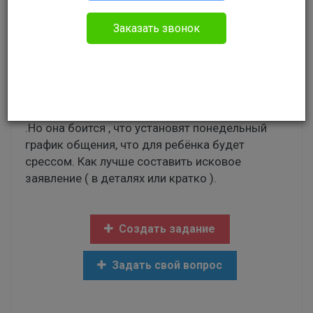
Гражданское право
Заказать звонок
Дочь хочет развестись с мужем из-за
банальной измены ( застала их на месте
"преступления"). На фоне нервного стресса
появилась экзема , которую успели начать
лечить на раннем этапе . Есть ребёнок трёх лет
.Но она боится , что установят понедельный
график общения, что для ребёнка будет
срессом. Как лучше составить исковое
заявление ( в деталях или кратко ).
Создать задание
Задать свой вопрос