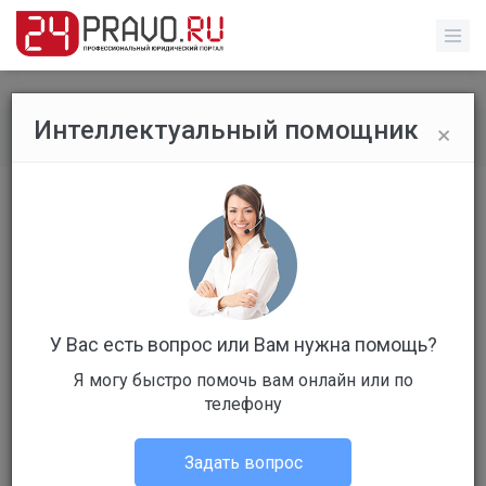
×
Интеллектуальный помощник
Все вопросы
/
Гражданское право
Развод
Бесплатный
Вопрос уже решен
Ответов: 4
У Вас есть вопрос или Вам нужна помощь?
Я могу быстро помочь вам онлайн или по
телефону
Задать вопрос
Ирина Алексеевна