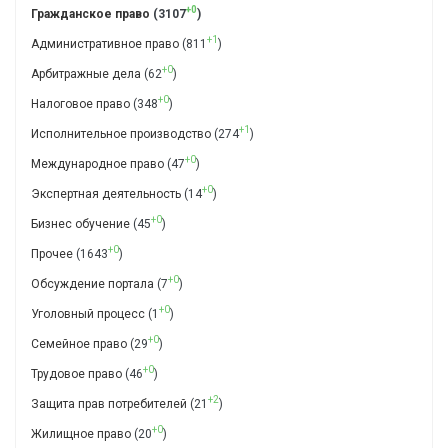
+0
Гражданское право
(3107
)
+1
Административное право
(811
)
+0
Арбитражные дела
(62
)
+0
Налоговое право
(348
)
+1
Исполнительное производство
(274
)
+0
Международное право
(47
)
+0
Экспертная деятельность
(14
)
+0
Бизнес обучение
(45
)
+0
Прочее
(1643
)
+0
Обсуждение портала
(7
)
+0
Уголовный процесс
(1
)
+0
Семейное право
(29
)
+0
Трудовое право
(46
)
+2
Защита прав потребителей
(21
)
+0
Жилищное право
(20
)