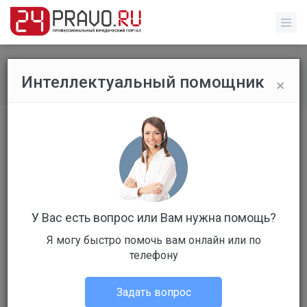
×
Интеллектуальный помощник
Все вопросы
/
Уголовное право
что теперь делать?
Бесплатный
Вопрос уже решен
Ответов: 6
У Вас есть вопрос или Вам нужна помощь?
Я могу быстро помочь вам онлайн или по
телефону
Задать вопрос
Вячеслав