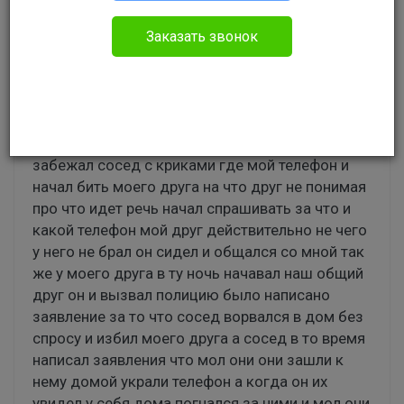
Уголовное право
Заказать звонок
Здравствуйте,заранее извиняюсь что пишу без
знаков препинания.Хотел бы узнать что вы
посоветуете произошел такой случай сидел с
другом в программе RaidCall голосовое
общение онлайн и слышал как к нему ночью
забежал сосед с криками где мой телефон и
начал бить моего друга на что друг не понимая
про что идет речь начал спрашивать за что и
какой телефон мой друг действительно не чего
у него не брал он сидел и общался со мной так
же у моего друга в ту ночь начавал наш общий
друг он и вызвал полицию было написано
заявление за то что сосед ворвался в дом без
спросу и избил моего друга а сосед в то время
написал заявления что мол они они зашли к
нему домой украли телефон а когда он их
увидел у себя дома погнался за ними и мол они