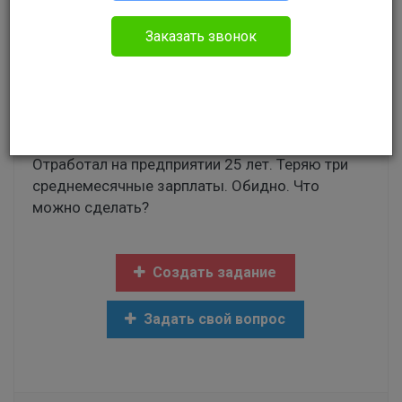
Без указания категории
Заказать звонок
Добрый день! При уходе на пенсию,
предприятие отказалось выплачивать мне
материальную помощь, ссылаясь на отсутствие
денежных средств. Данный пункт прописан в
колдоговоре как одна из причин не выплат.
Отработал на предприятии 25 лет. Теряю три
среднемесячные зарплаты. Обидно. Что
можно сделать?
Создать задание
Задать свой вопрос