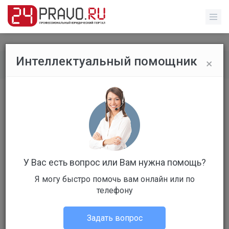
×
Интеллектуальный помощник
Все вопросы
/
Без указания категории
Без названия
Бесплатный
Вопрос уже решен
Ответов: 4
У Вас есть вопрос или Вам нужна помощь?
Я могу быстро помочь вам онлайн или по
телефону
Задать вопрос
Игорь