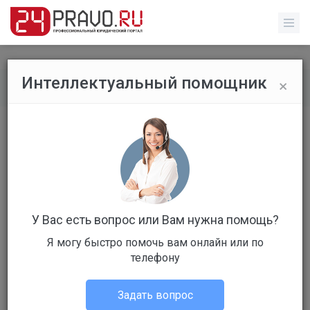
×
Интеллектуальный помощник
Все вопросы
/
Прочее
Школа
Бесплатный
Вопрос уже решен
Ответов: 3
У Вас есть вопрос или Вам нужна помощь?
Я могу быстро помочь вам онлайн или по
телефону
Задать вопрос
Алексей Толмачев