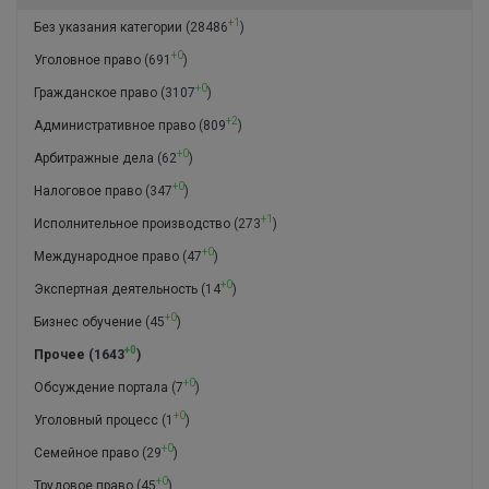
+1
Без указания категории
(28486
)
+0
Уголовное право
(691
)
+0
Гражданское право
(3107
)
+2
Административное право
(809
)
+0
Арбитражные дела
(62
)
+0
Налоговое право
(347
)
+1
Исполнительное производство
(273
)
+0
Международное право
(47
)
+0
Экспертная деятельность
(14
)
+0
Бизнес обучение
(45
)
+0
Прочее
(1643
)
+0
Обсуждение портала
(7
)
+0
Уголовный процесс
(1
)
+0
Семейное право
(29
)
+0
Трудовое право
(45
)