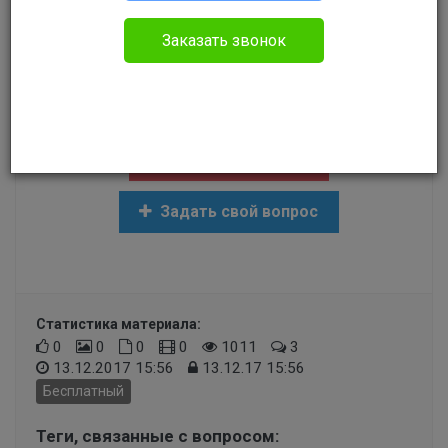
Прочее
Заказать звонок
может ли школа отказать в переводе на
семейное обучение?
Создать задание
Задать свой вопрос
Статистика материала:
0
0
0
0
1011
3
13.12.2017 15:56
13.12.17 15:56
Бесплатный
Теги, связанные с вопросом: