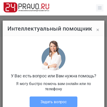
×
Интеллектуальный помощник
Все вопросы
/
Гражданское право
Как вернуть диплом
Бесплатный
Вопрос уже решен
Ответов: 8
У Вас есть вопрос или Вам нужна помощь?
Я могу быстро помочь вам онлайн или по
телефону
Задать вопрос
Марина