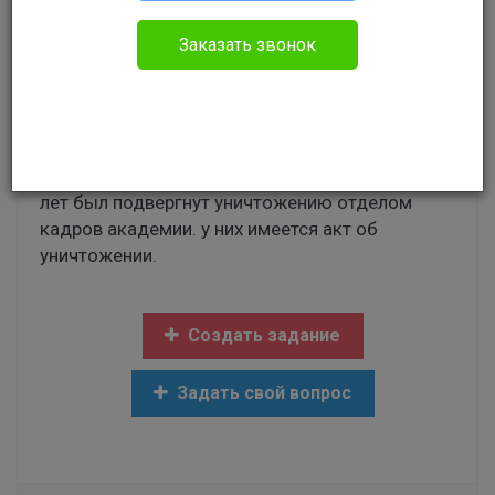
Гражданское право
Заказать звонок
Добрый день! Невостр­ебованный Вами диплом
за давностью лет был подвергнут уничто­
жению отделом кадров академии. у них име­
ется акт об уничтоже­нииДобрый день!
Невостр­ебованный Вами диплом за давностью
лет был подвергнут уничто­жению отделом
кадров академии. у них име­ется акт об
уничтоже­нии.
Создать задание
Задать свой вопрос