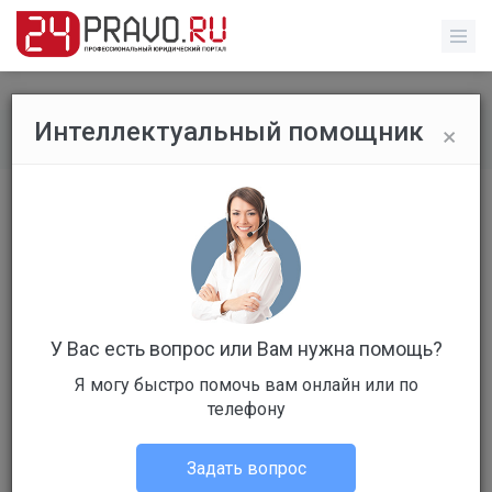
×
Интеллектуальный помощник
Все вопросы
/
Прочее
Расчет зарплаты
Бесплатный
Вопрос уже решен
Ответов: 4
У Вас есть вопрос или Вам нужна помощь?
Я могу быстро помочь вам онлайн или по
телефону
Задать вопрос
Андрей