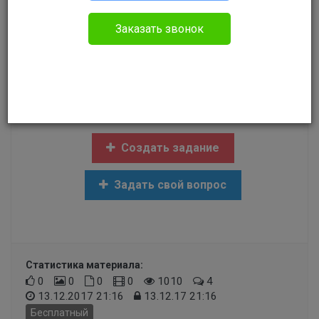
Прочее
Заказать звонок
Здравствуйте. Работаю учителем. В расчетке
указывают 21 рабочий день, фактически
работаю 26... на что может повлиять такое
указание рабочих дней?
Создать задание
Задать свой вопрос
Статистика материала:
0
0
0
0
1010
4
13.12.2017 21:16
13.12.17 21:16
Бесплатный