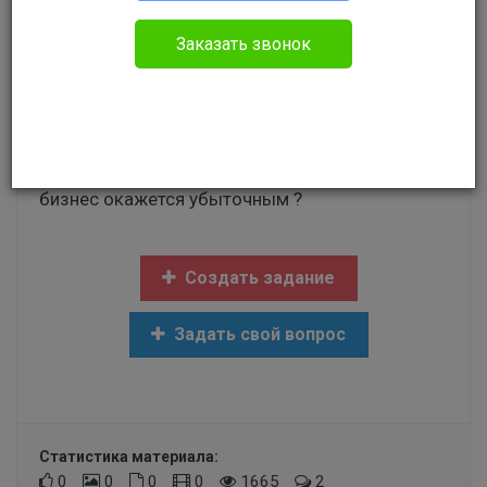
Без указания категории
Заказать звонок
Я хочу начать малый бизнес, ИП или ООО, для
этого планирую брать кредит без залога.
Насколько болезненными, какими, и как
оформляются последствия(конкретно с
кредитом), в случае, если идея не взлетит и
бизнес окажется убыточным ?
Создать задание
Задать свой вопрос
Статистика материала:
0
0
0
0
1665
2