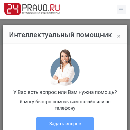
×
Интеллектуальный помощник
Все вопросы
/
Без указания категории
Закрытие малого бизнеса
Бесплатный
Вопрос уже решен
Ответов: 2
У Вас есть вопрос или Вам нужна помощь?
Я могу быстро помочь вам онлайн или по
телефону
Задать вопрос
Илья