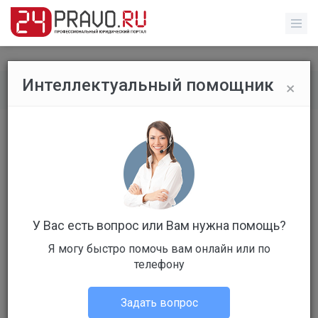
×
Интеллектуальный помощник
Все вопросы
/
Без указания категории
Без названия
Бесплатный
Вопрос уже решен
Ответов: 3
У Вас есть вопрос или Вам нужна помощь?
Я могу быстро помочь вам онлайн или по
телефону
Задать вопрос
ольга