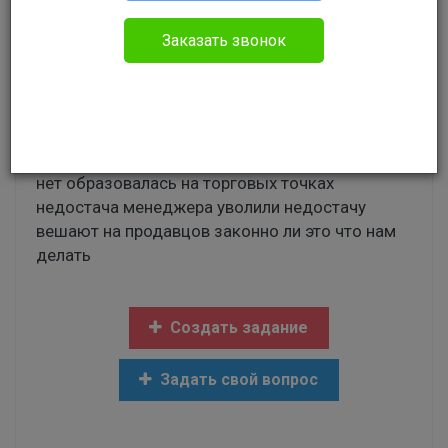
Без указания категории
Заказать звонок
здравствуйте мы продавцы ермолино просим
помоч нам с советом на торговые точки
завезли много творога он просрочился
менеджер вывез творог в неизвестном
направлении документов что творог вывезен
нет образовалась на торговых точках
недостача менеджера уволили недостачу
вешают на продавцов законно ли это что нам
делать
Создать задание
Задать свой вопрос