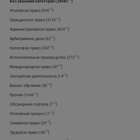
Без указания категории
(28485
)
+0
Уголовное право
(690
)
+0
Гражданское право
(3106
)
+0
Административное право
(804
)
+0
Арбитражные дела
(62
)
+0
Налоговое право
(347
)
+0
Исполнительное производство
(272
)
+0
Международное право
(47
)
+0
Экспертная деятельность
(14
)
+0
Бизнес обучение
(45
)
+0
Прочее
(1643
)
+0
Обсуждение портала
(7
)
+0
Уголовный процесс
(1
)
+0
Семейное право
(29
)
+0
Трудовое право
(44
)