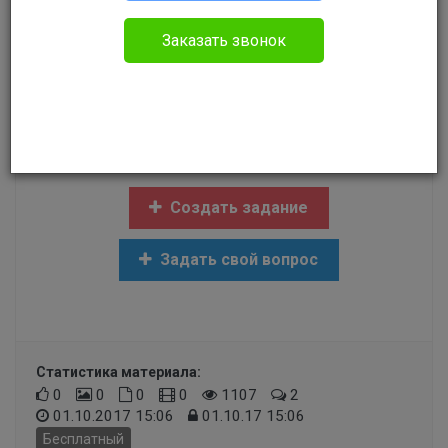
Прочее
Заказать звонок
Стою в очереди на служебное жилье 2 года.
Контора которая им заведует принимает
решение вкидывать из очереди всех тех у кого
временная прописка, законно ли это?
Создать задание
Задать свой вопрос
Статистика материала:
0
0
0
0
1107
2
01.10.2017 15:06
01.10.17 15:06
Бесплатный