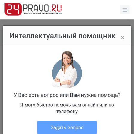
×
Интеллектуальный помощник
Все вопросы
/
Прочее
Служебное жилье
Бесплатный
Вопрос уже решен
Ответов: 2
У Вас есть вопрос или Вам нужна помощь?
Я могу быстро помочь вам онлайн или по
телефону
Задать вопрос
Саша