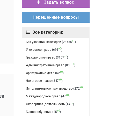
Задать вопрос
Нерешенные вопросы
Все категории:
+1
Без указания категории
(28486
)
+0
Уголовное право
(691
)
+0
Гражданское право
(3107
)
+1
Административное право
(808
)
+0
Арбитражные дела
(62
)
+0
Налоговое право
(347
)
+0
Исполнительное производство
(272
)
ей
+0
Международное право
(47
)
+0
Экспертная деятельность
(14
)
+0
Бизнес обучение
(45
)