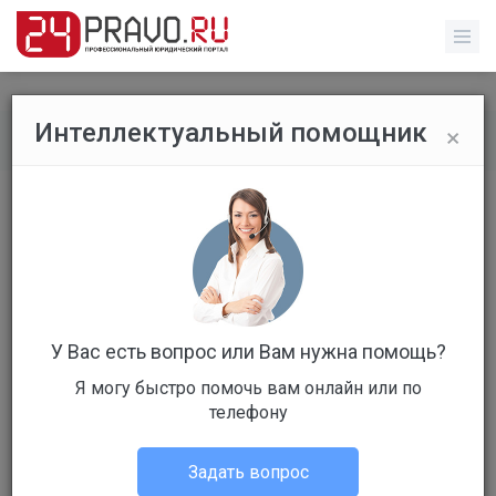
×
Интеллектуальный помощник
Обычные пользователи
/
Профиль пользователя
У Вас есть вопрос или Вам нужна помощь?
Я могу быстро помочь вам онлайн или по
Клиент
телефону
Не в сети
Задать вопрос