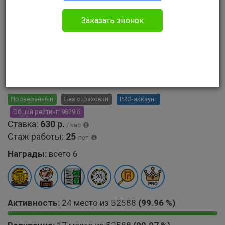
Не в сети
Заказать звонок
Сейчас свободен
Кузьмина Александра
Юрьевна
Нерешаемых проблем не бывает!
Проверенный
Без страховки
PRO-аккаунт
Общий рейтинг: 9829.6
Ставка:
630 р.
/ час
Стаж работы:
25
лет
Награды:
всего 6
Активность:
24 место из 52588
(99.96 %)
9
0