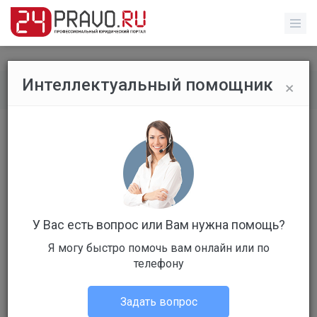
×
Интеллектуальный помощник
Рейтинг специалистов
/
Профиль специалиста
У Вас есть вопрос или Вам нужна помощь?
Я могу быстро помочь вам онлайн или по
телефону
125 место
г. Санкт-Петербург
Задать вопрос
Юрист