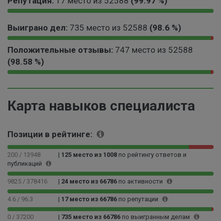
Репутация:
17 место из 52588
(99.97 %)
9
.
.
0
9
0
9
4
Выиграно дел:
735 место из 52588
(98.6 %)
9
.
6
0
.
0
9
%
1
0
9
3
Положительные отзывы:
747 место из 52588
8
.
0
7
0
(98.58 %)
.
4
0
%
0
6
%
0
0
9
1
%
0
0
8
.
0
0
.
4
Карта навыков специалиста
0
0
5
2
0
0
8
%
0
0
%
Позиции в рейтинге:
0
0
0
0
6
200 / 13948
|
125 место из 1008
по рейтингу ответов и
0
публикаций
%
0
1
9825 / 378416
|
24 место из 66786
по активности
%
4.6 / 96.3
|
17 место из 66786
по репутации
0 / 37200
|
735 место из 66786
по выигранным делам