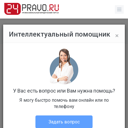
×
Интеллектуальный помощник
Обычные пользователи
/
Профиль пользователя
У Вас есть вопрос или Вам нужна помощь?
Я могу быстро помочь вам онлайн или по
Клиент
телефону
Не в сети
Задать вопрос