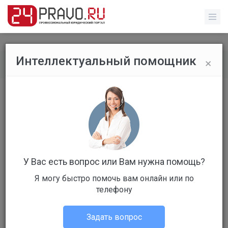
×
Интеллектуальный помощник
Обычные пользователи
/
Профиль пользователя
У Вас есть вопрос или Вам нужна помощь?
Я могу быстро помочь вам онлайн или по
Клиент
телефону
Не в сети
Задать вопрос