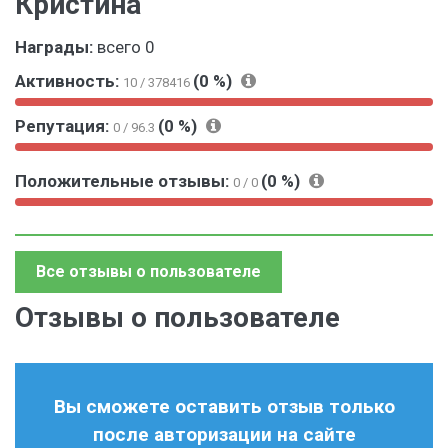
Кристина
Награды:
всего 0
Активность:
(0 %)
10 / 378416
0
1
Репутация:
(0 %)
0 / 96.3
%
0
0
0
1
%
Положительные отзывы:
(0 %)
%
0
0 / 0
0
0
1
%
%
0
0
Все отзывы о пользователе
%
Отзывы о пользователе
Вы сможете оставить отзыв только
после авторизации на сайте