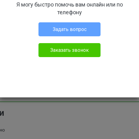
пользователе
Я могу быстро помочь вам онлайн или по
телефону
Задать вопрос
Вы сможете оставить отзыв только после ав
Заказать звонок
омы
нет
и
ено