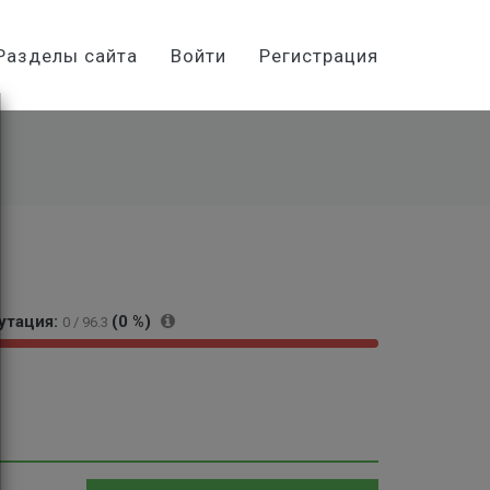
Разделы сайта
Войти
Регистрация
утация:
(0 %)
0 / 96.3
1
0
0
%