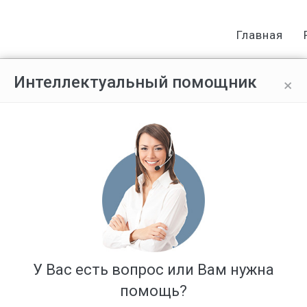
Главная
×
Интеллектуальный помощник
теля
Анастасия
Награды:
всего 0
Активность:
(0 %)
Реп
5 / 378416
0
1
0
Положительные отзывы:
(0 %)
0 / 0
%
0
%
0
0
1
У Вас есть вопрос или Вам нужна
%
%
0
помощь?
0
%