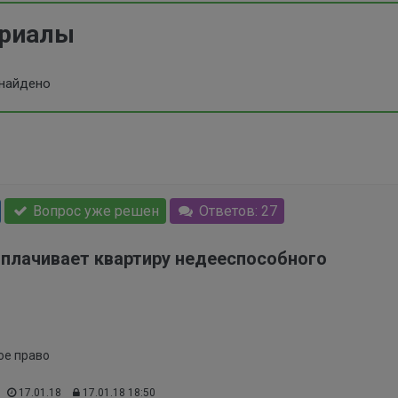
ериалы
 найдено
Вопрос уже решен
Ответов: 27
оплачивает квартиру недееспособного
ое право
17.01.18
17.01.18 18:50