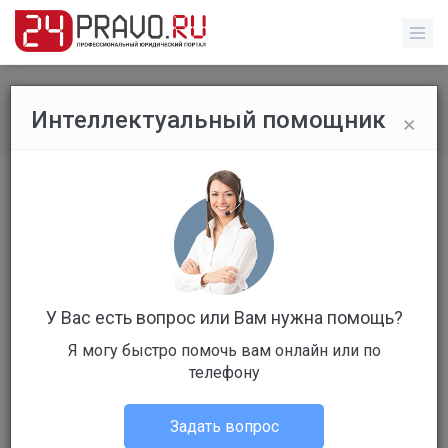
×
Интеллектуальный помощник
Обычные пользователи
/
Профиль пользователя
У Вас есть вопрос или Вам нужна помощь?
Я могу быстро помочь вам онлайн или по
г. Майкоп
телефону
Клиент
Задать вопрос
Не в сети