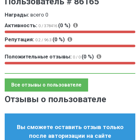
Пользователь # 86165
Награды:
всего 0
Активность:
(0 %)
0 / 378416
0
1
Репутация:
(0 %)
0.2 / 96.3
%
0
0
0
1
%
Положительные отзывы:
(0 %)
%
0
0 / 0
0
0
1
%
%
0
0
Все отзывы о пользователе
%
Отзывы о пользователе
Вы сможете оставить отзыв только
после авторизации на сайте