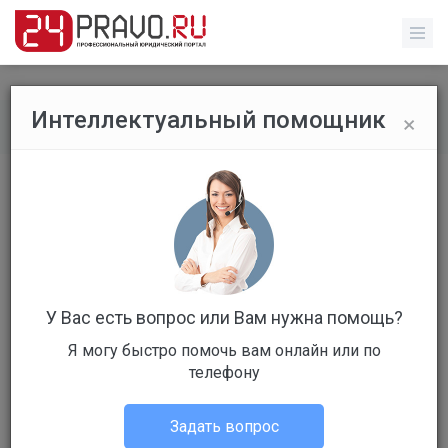
×
Интеллектуальный помощник
Все вопросы
/
Без указания категории
Здравствуйте.
Бесплатный
Ответов: 4
У Вас есть вопрос или Вам нужна помощь?
Я могу быстро помочь вам онлайн или по
телефону
Пользователь # 86165
Без указания категории
Задать вопрос