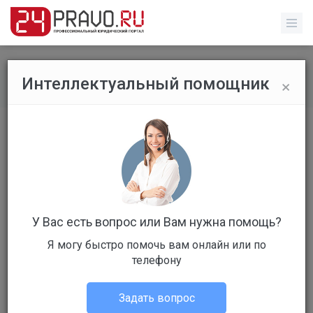
×
Интеллектуальный помощник
Обычные пользователи
/
Профиль пользователя
У Вас есть вопрос или Вам нужна помощь?
Я могу быстро помочь вам онлайн или по
Клиент
телефону
Не в сети
Задать вопрос