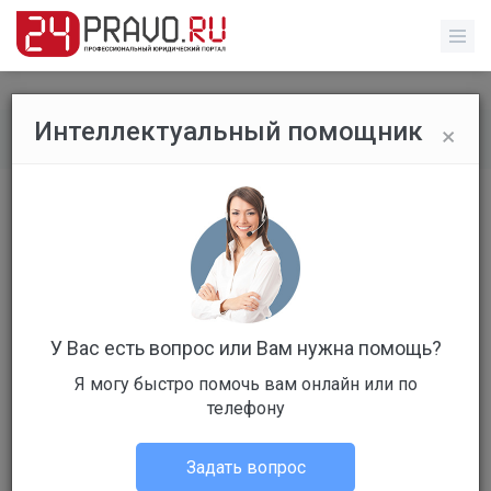
×
Интеллектуальный помощник
Обычные пользователи
/
Профиль пользователя
У Вас есть вопрос или Вам нужна помощь?
Я могу быстро помочь вам онлайн или по
Клиент
телефону
Не в сети
Задать вопрос