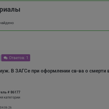
ериалы
 найдено
Ответов: 1
муж. В ЗАГСе при оформлении св-ва о смерти в
ель # 86177
ия категории
04.06.26