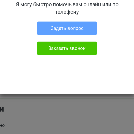
пользователе
Я могу быстро помочь вам онлайн или по
телефону
Задать вопрос
Вы сможете оставить отзыв только после ав
Заказать звонок
омы
нет
и
ено