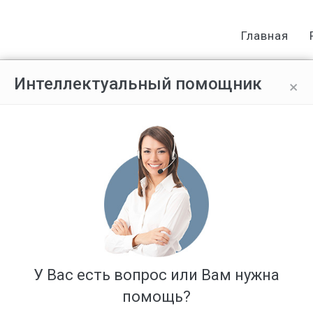
Главная
×
Интеллектуальный помощник
теля
Пользователь # 86177
Награды:
всего 0
Активность:
(0 %)
Реп
0 / 378416
0
1
0
Положительные отзывы:
(0 %)
0 / 0
%
0
%
0
0
1
У Вас есть вопрос или Вам нужна
%
%
0
помощь?
0
%