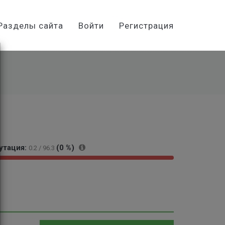
Разделы сайта
Войти
Регистрация
утация:
(0 %)
0.2 / 96.3
1
0
0
%