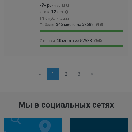
-?- р.
/ час
%
12
Стаж:
лет
0 публикаций
345 место из 52588
Победы:
9
0
40 место из 52588
Отзывы:
9
.
.
6
9
0
3
5
9
.
5
0
.
0
%
0
9
6
0
«
1
2
3
»
3
9
0
%
9
0
9
0
9
0
9
0
Мы в социальных сетях
9
0
9
0
9
0
9
1
9
%