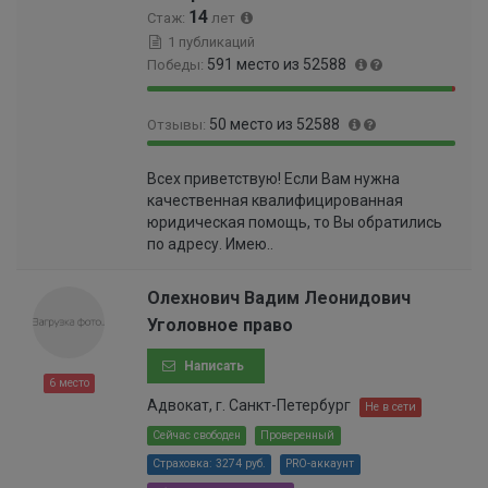
0
14
Стаж:
лет
0
1 публикаций
0
591 место из 52588
Победы:
5
%
9
1
50 место из 52588
Отзывы:
8
.
.
1
9
0
8
2
Всех приветствую! Если Вам нужна
9
.
8
%
качественная квалифицированная
.
0
%
юридическая помощь, то Вы обратились
9
9
по адресу. Имею..
1
0
%
0
0
Олехнович Вадим Леонидович
0
Уголовное право
0
0
Написать
0
6 место
0
Адвокат, г. Санкт-Петербург
Не в сети
0
Сейчас свободен
Проверенный
0
Страховка: 3274 руб.
PRO-аккаунт
0