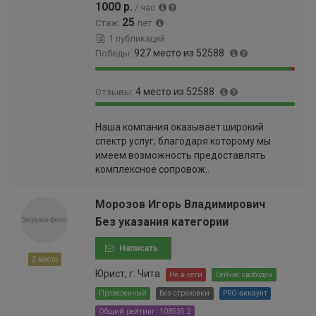
1000 р.
/ час
25
Стаж:
лет
1 публикаций
927 место из 52588
Победы:
9
1
4 место из 52588
Отзывы:
8
.
.
7
9
0
2
6
Наша компания оказывает широкий
9
.
4
%
спектр услуг, благодаря которому мы
.
0
%
имеем возможность предоставлять
9
1
комплексное сопровож..
9
0
%
0
0
Морозов Игорь Владимирович
0
Без указания категории
0
0
Написать
0
2 место
0
Юрист, г. Чита
Не в сети
Сейчас свободен
0
Проверенный
Без страховки
PRO-аккаунт
0
Общий рейтинг: 108535.2
0