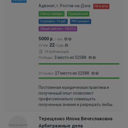
0
9
Адвокат, г. Ростов-на-Дону
Не в сети
0
9
0
Сейчас свободен
Проверенный
9
2
Страховка: 70 руб.
PRO-аккаунт
9
%
9
Общий рейтинг: 10530.5
6
5000 р.
/ час
%
22
Стаж:
года
19 публикаций
3 место из 52588
Победы:
1
0
27 место из 52588
Отзывы:
0
%
0
9
0
%
Постоянная юридическая практика и
9
.
полученный опыт позволяют
.
0
профессионально совмещать
9
4
полученные знания и разрешать любы..
5
9
%
9
9
Терещенко Илона Вячеславовна
9
Арбитражные дела