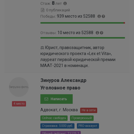
8
Стаж:
лет
0
0 публикаций
0
939 место из 52588
Победы:
5
%
9
1
10 место из 52588
Отзывы:
8
.
.
7
9
0
2
8
⚖ Юрист, правозащитник, автор
9
.
2
%
юридического проекта «Lex et Vita»,
.
0
%
лауреат первой юридической премии
9
1
МААТ-2021 в номинаци..
8
9
%
9
9
Зинуров Александр
9
Уголовное право
9
9
Написать
9
4 место
9
Адвокат, г. Москва
Не в сети
9
Сейчас свободен
Проверенный
9
Страховка: 5000 руб.
PRO-аккаунт
9
9
Общий рейтинг: 71125.2