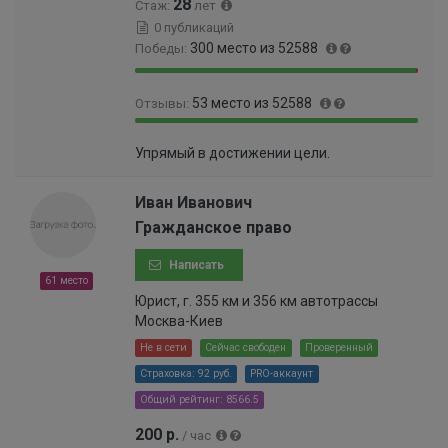
28
Стаж:
лет
9
5
0 публикаций
9
%
300 место из 52588
Победы:
9
3
9
0
%
53 место из 52588
Отзывы:
9
.
.
5
9
0
4
6
Упрямый в достижении цели.
9
.
3
9
.
0
%
9
9
9
Иван Иванович
9
%
9
Гражданское право
9
9
9
9
Написать
9
9
61 место
9
9
Юрист, г. 355 км и 356 км автотрассы
9
9
Москва-Киев
9
9
9
Не в сети
Сейчас свободен
Проверенный
9
9
Страховка: 92 руб.
PRO-аккаунт
9
9
9
Общий рейтинг: 8566.5
%
9
200 р.
/ час
9