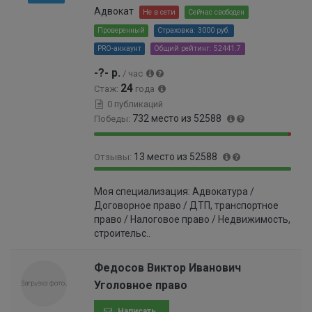
Адвокат
Не в сети
Сейчас свободен
Проверенный
Страховка: 3000 руб.
PRO-аккаунт
Общий рейтинг: 52441.7
-?- р.
/ час
24
Стаж:
года
0 публикаций
732 место из 52588
Победы:
9
1
13 место из 52588
Отзывы:
8
.
.
3
9
0
6
9
Моя специализация: Адвокатура /
9
.
1
%
Договорное право / ДТП, транспортное
.
0
%
право / Налоговое право / Недвижимость,
9
1
строительс..
8
9
%
9
9
Федосов Виктор Иванович
9
Уголовное право
9
9
Написать