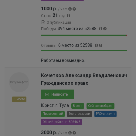
0
1000 р.
/ час
5
21
Стаж:
год
%
0 публикаций
394 место из 52588
Победы:
9
0
6 место из 52588
Отзывы:
9
.
.
7
9
0
2
5
Работаем возмездно.
9
.
5
%
.
0
%
9
1
Кочетков Александр Владиленович
9
0
Гражданское право
%
0
0
Написать
0
3 место
0
Юрист, г. Тула
В сети
Сейчас свободен
0
Проверенный
Без страховки
PRO-аккаунт
0
Общий рейтинг: 80646.3
0
0
3000 р.
/ час
0