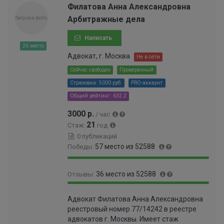
9
Филатова Анна Александровна
9
9
Арбитражные дела
9
9
9
9
Написать
9
9
26 место
9
9
Адвокат, г. Москва
Не в сети
9
9
9
Сейчас свободен
Проверенный
9
7
Страховка: 5000 руб.
PRO-аккаунт
9
%
9
Общий рейтинг: 632.2
4
3000 р.
/ час
%
21
Стаж:
год
0 публикаций
57 место из 52588
Победы:
9
0
36 место из 52588
Отзывы:
9
.
.
1
9
0
8
1
Адвокат Филатова Анна Александровна
9
.
9
%
реестровый номер 77/14242 в реестре
.
0
%
адвокатов г. Москвы. Имеет стаж
9
6