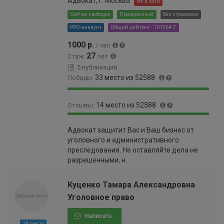
Адвокат, г. Москва
Не в сети
9
0
9
Сейчас свободен
Проверенный
Без страховки
0
9
PRO-аккаунт
Общий рейтинг: 101564.7
0
9
0
9
1000 р.
/ час
0
9
27
Стаж:
лет
0
6
5 публикаций
0
%
33 место из 52588
Победы:
0
1
9
0
%
14 место из 52588
Отзывы:
9
.
.
0
9
0
9
6
Адвокат защитит Вас и Ваш бизнес от
9
.
4
0
уголовного и административного
.
0
%
0
преследования. Не оставляйте дела не
9
1
0
разрешенными, н..
8
9
0
%
9
0
9
Куценко Тамара Александровна
0
9
Уголовное право
0
9
0
9
Написать
0
9
18 место