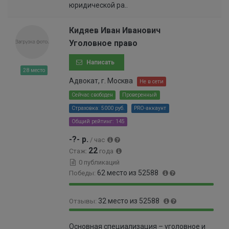
юридической ра..
3
9
%
9
9
Кидяев Иван Иванович
9
Уголовное право
9
9
Написать
9
28 место
9
Адвокат, г. Москва
Не в сети
9
Сейчас свободен
Проверенный
9
Страховка: 5000 руб.
PRO-аккаунт
9
9
Общий рейтинг: 145
3
-?- р.
/ час
%
22
Стаж:
года
0 публикаций
62 место из 52588
Победы:
9
0
32 место из 52588
Отзывы:
9
.
.
1
9
0
8
2
Основная специализация – уголовное и
9
.