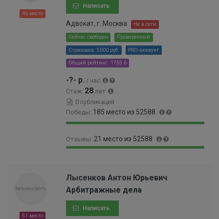
%
0
Написать
0
46 место
0
Адвокат, г. Москва
Не в сети
0
Сейчас свободен
Проверенный
0
Страховка: 5000 руб.
PRO-аккаунт
0
0
Общий рейтинг: 1755.6
0
-?- р.
/ час
0
28
0
Стаж:
лет
0
0 публикаций
2
185 место из 52588
Победы:
%
9
0
21 место из 52588
Отзывы:
9
.
.
3
9
0
6
4
9
.
5
9
.
0
Лысенков Антон Юрьевич
%
9
9
4
Арбитражные дела
9
6
0
9
%
0
Написать
9
0
51 место