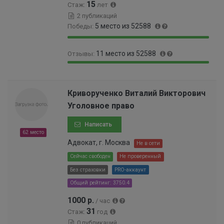
15
4
Стаж:
лет
%
2 публикаций
5 место из 52588
Победы:
9
0
11 место из 52588
Отзывы:
9
.
.
0
9
0
9
1
9
.
9
0
.
0
Криворученко Виталий Викторович
%
0
9
1
Уголовное право
0
8
9
0
%
9
Написать
0
9
62 место
0
9
Адвокат, г. Москва
Не в сети
0
9
0
Сейчас свободен
Не проверенный
9
0
Без страховки
PRO-аккаунт
9
0
9
Общий рейтинг: 3750.4
0
9
0
1000 р.
/ час
9
5
31
9
Стаж:
год
%
9
0 публикаций