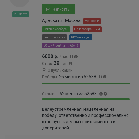
9
9
Написать
9
21 место
9
Адвокат, г. Москва
Не в сети
9
Сейчас свободен
Не проверенный
9
Без страховки
PRO-аккаунт
9
9
Общий рейтинг: 657.6
7
6000 р.
/ час
%
39
Стаж:
лет
0 публикаций
26 место из 52588
Победы:
9
0
52 место из 52588
Отзывы:
9
.
.
0
9
0
9
4
целеустремленная, нацеленная на
9
.
5
9
победу, ответственно и профессионально
.
0
%
9
отношусь к делам своих клиентов и
9
9
9
доверителей.
%
9
9
9
9