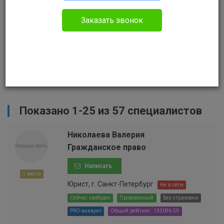
Сортировать
Заказать звонок
Найти
Сбросить
Показано 1-25 из 57 специалистов
Николаева Валерия
Гражданское право
Написать
1 место
Юрист, г. Санкт-Петербург
Не в сети
Сейчас свободен
Проверенный
Без страховки
PRO-аккаунт
Общий рейтинг: 133096.59