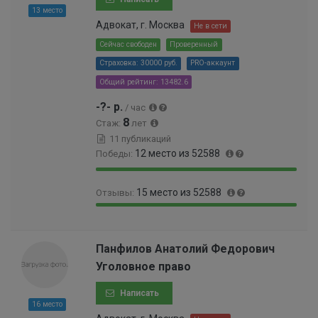
9
13 место
9
Адвокат, г. Москва
Не в сети
9
Сейчас свободен
Проверенный
9
Страховка: 30000 руб.
PRO-аккаунт
9
9
Общий рейтинг: 13482.6
6
-?- р.
/ час
%
8
Стаж:
лет
11 публикаций
12 место из 52588
Победы:
9
0
15 место из 52588
Отзывы:
9
.
.
0
9
0
9
1
9
.
8
9
.
0
Панфилов Анатолий Федорович
%
9
9
3
Уголовное право
9
7
0
9
%
0
Написать
9
0
16 место
9
0