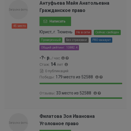
.
0
Антуфьева Майя Анатольевна
%
0
9
6
Гражданское право
0
3
9
0
%
9
Написать
0
9
45 место
0
9
Юрист, г. Тюмень
Не в сети
Сейчас свободен
0
9
0
Проверенный
Без страховки
PRO-аккаунт
9
0
Общий рейтинг: 10882.4
9
0
9
0
-?- р.
/ час
9
1
14
Стаж:
лет
9
%
0 публикаций
9
179 место из 52588
Победы:
9
3
9
0
%
33 место из 52588
Отзывы:
9
.
.
3
9
0
6
4
9
.
6
%
.
0
Филатова Зоя Ивановна
%
9
6
Уголовное право
4
0