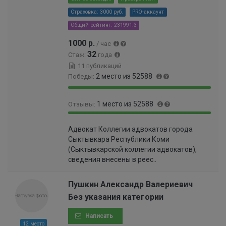
Страховка: 3000 руб.
PRO-аккаунт
Общий рейтинг: 231991.3
1000 р.
/ час
32
Стаж:
года
11 публикаций
2 место из 52588
Победы:
1
0
1 место из 52588
Отзывы:
0
%
0
1
0
%
Адвокат Коллегии адвокатов города
0
%
Сыктывкара Республики Коми
0
(Сыктывкарской коллегии адвокатов),
%
сведения внесены в реес..
Пушкин Александр Валериевич
Без указания категории
Написать
12 место