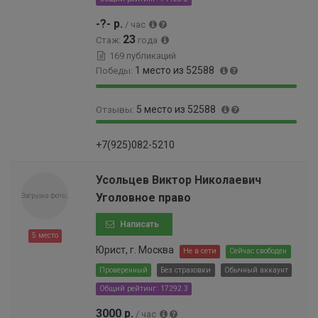
6
-?- р.
/ час
%
23
Стаж:
года
169 публикаций
1 место из 52588
Победы:
1
0
5 место из 52588
Отзывы:
0
%
0
9
0
%
+7(925)082-5210
9
.
.
0
9
1
Усольцев Виктор Николаевич
9
0
Уголовное право
%
0
0
Написать
0
5 место
0
Юрист, г. Москва
Не в сети
Сейчас свободен
0
Проверенный
Без страховки
Обычный аккаунт
0
Общий рейтинг: 17292.3
0
0
3000 р.
/ час