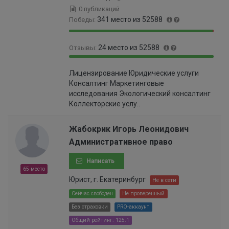
0 публикаций
341 место из 52588
Победы:
9
0
24 место из 52588
Отзывы:
9
.
.
6
9
0
3
5
Лицензирование Юридические услуги
9
.
5
0
Консалтинг Маркетинговые
.
0
%
0
исследования Экологический консалтинг
9
4
0
Коллекторские услу..
6
0
0
%
0
0
0
Жабокрик Игорь Леонидович
0
0
Административное право
0
0
0
0
Написать
0
0
65 место
0
0
Юрист, г. Екатеринбург
Не в сети
0
0
1
Сейчас свободен
Не проверенный
0
%
Без страховки
PRO-аккаунт
0
0
Общий рейтинг: 125.1
6