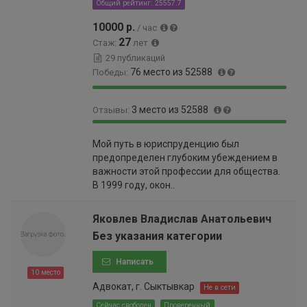
0
Общий рейтинг: 25557.7
3
10000 р.
/ час
%
27
Стаж:
лет
29 публикаций
76 место из 52588
Победы:
9
0
3 место из 52588
Отзывы:
9
.
.
1
1
0
8
4
Мой путь в юриспруденцию был
0
%
6
%
предопределен глубоким убеждением в
0
%
важности этой профессии для общества.
%
В 1999 году, окон..
Яковлев Владислав Анатольевич
Без указания категории
Написать
10 место
Адвокат, г. Сыктывкар
Не в сети
Сейчас свободен
Проверенный