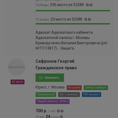
6
336 место из 52588
Победы:
%
9
0
23 место из 52588
Отзывы:
9
.
.
6
9
0
3
4
Адвокат Адвокатского кабинета
9
.
6
%
Адвокатской палаты г. Москвы
.
0
%
Криворученко Виталия Викторовича (рег.
9
4
№77/13817). - Защита..
6
0
%
0
0
Сафронов Георгий
0
Гражданское право
0
0
Написать
0
63 место
0
Юрист, г. Москва
Не в сети
Сейчас свободен
0
Проверенный
Без страховки
PRO-аккаунт
0
Общий рейтинг: 8758.4
0
0
700 р.
/ час
6
24
Стаж:
года
%