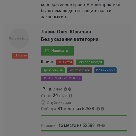
8
%
корпоративное право. В моей практике
.
0
%
было немало дел по защите прав и
9
6
законных инт..
4
0
%
0
0
Ларин Олег Юрьевич
0
Без указания категории
0
0
Написать
0
31 место
0
Юрист
Не в сети
Сейчас свободен
0
Проверенный
Без страховки
PRO-аккаунт
0
Общий рейтинг: 19365.7
0
0
-?- р.
/ час
2
24
Стаж:
года
%
2 публикаций
81 место из 52588
Победы:
9
0
16 место из 52588
Отзывы:
9
.
.
1
9
0