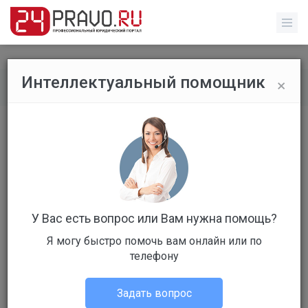
×
Интеллектуальный помощник
Главная
/
Юрист Онлайн - Юридические консультации
Параметры поиска
Город
У Вас есть вопрос или Вам нужна помощь?
не выбрано
Я могу быстро помочь вам онлайн или по
телефону
Фамилия
Задать вопрос