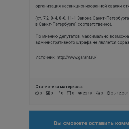
организация несанкционированной свалки от
(ст. 7.2, 8-4, 8-6, 11-1 Закона Санкт-Петербу
в Санкт-Петербурге" соответственно).
По мнению депутатов, максимально возможн
административного штрафа не является сора
Источник:
http://www.garant.ru/
Статистика материала:
0
0
0
0
2219
0
25.12.201
Вы сможете оставить комме