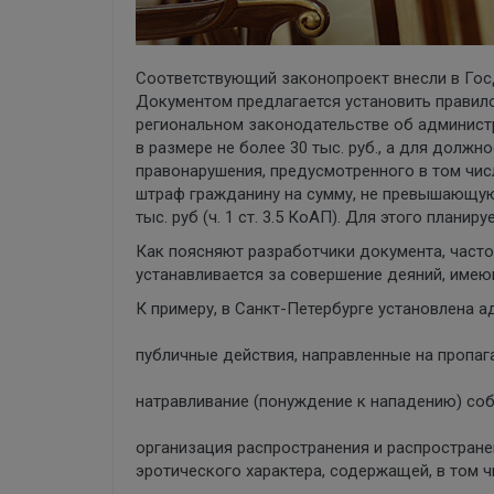
Соответствующий законопроект внесли в Гос
Документом предлагается установить правило
региональном законодательстве об админис
в размере не более 30 тыс. руб., а для должн
правонарушения, предусмотренного в том чи
штраф гражданину на сумму, не превышающую 
тыс. руб (ч. 1 ст. 3.5 КоАП). Для этого планиру
Как поясняют разработчики документа, част
устанавливается за совершение деяний, име
К примеру, в Санкт-Петербурге установлена а
публичные действия, направленные на пропаг
натравливание (понуждение к нападению) соб
организация распространения и распростран
эротического характера, содержащей, в том 