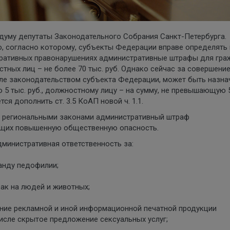
думу депутаты Законодательного Собрания Санкт-Петербурга.
, согласно которому, субъекты Федерации вправе определять 
тративных правонарушениях административные штрафы для гра
остных лиц – не более 70 тыс. руб. Однако сейчас за совершени
сле законодательством субъекта Федерации, может быть назна
5 тыс. руб., должностному лицу – на сумму, не превышающую 
ется дополнить ст. 3.5 КоАП новой ч. 1.1.
о региональными законами административный штраф
ющих повышенную общественную опасность.
дминистративная ответственность за:
анду педофилии;
ак на людей и животных;
ение рекламной и иной информационной печатной продукции
числе скрытое предложение сексуальных услуг;