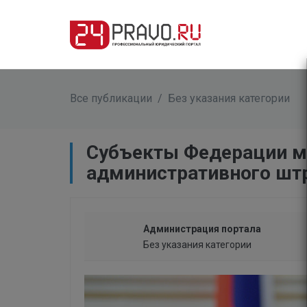
Все публикации
/
Без указания категории
​Субъекты Федерации м
административного шт
Администрация портала
Без указания категории