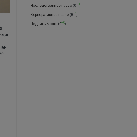
+0
Наследственное право
(0
)
+0
Корпоративное право
(0
)
+0
Недвижимость
(0
)
в
ждан
е
чен
50