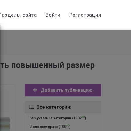
Разделы сайта
Войти
Регистрация
вать повышенный размер
Добавить публикацию
Все категории:
+0
Без указания категории
(1032
)
+0
Уголовное право
(155
)