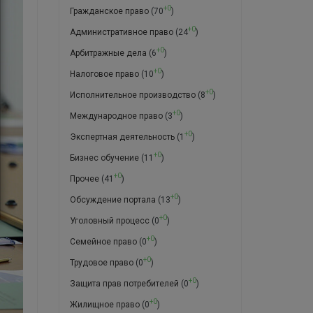
+0
Гражданское право
(70
)
+0
Административное право
(24
)
+0
Арбитражные дела
(6
)
+0
Налоговое право
(10
)
+0
Исполнительное производство
(8
)
+0
Международное право
(3
)
+0
Экспертная деятельность
(1
)
+0
Бизнес обучение
(11
)
+0
Прочее
(41
)
+0
Обсуждение портала
(13
)
+0
Уголовный процесс
(0
)
+0
Семейное право
(0
)
+0
Трудовое право
(0
)
+0
Защита прав потребителей
(0
)
+0
Жилищное право
(0
)