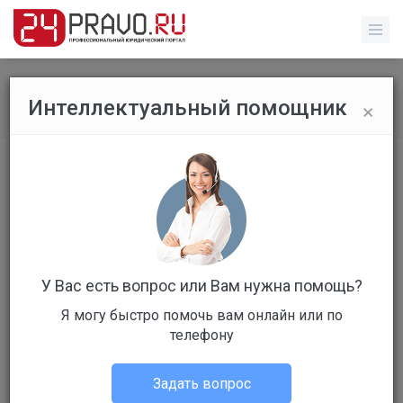
×
Интеллектуальный помощник
Рейтинг специалистов
/
Профиль специалиста
У Вас есть вопрос или Вам нужна помощь?
Я могу быстро помочь вам онлайн или по
г. Москва
телефону
Адвокат
Задать вопрос
Не в сети