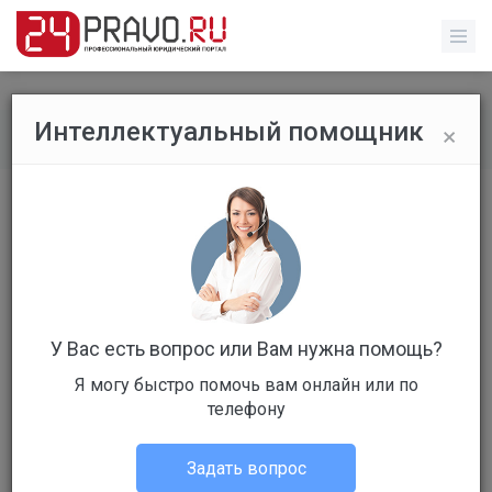
×
Интеллектуальный помощник
Все публикации
/
Без указания категории
​Пленум ВС ужесточил
ответственность предпринимателей
по долгам своего бизнеса
У Вас есть вопрос или Вам нужна помощь?
Я могу быстро помочь вам онлайн или по
телефону
Администрация портала
Задать вопрос
Без указания категории