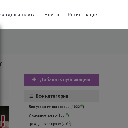
Разделы сайта
Войти
Регистрация
у
Добавить публикацию
Все категории:
+0
Без указания категории
(1032
)
+0
Уголовное право
(155
)
+0
Гражданское право
(70
)