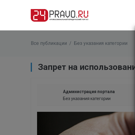
Все публикации
/
Без указания категории
​Запрет на использован
Администрация портала
Без указания категории