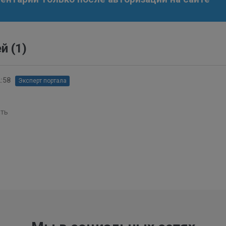
ей
(1)
2:58
Эксперт портала
ть