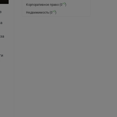
+0
Корпоративное право
(0
)
в
+0
Недвижимость
(0
)
на
-за
ги
с