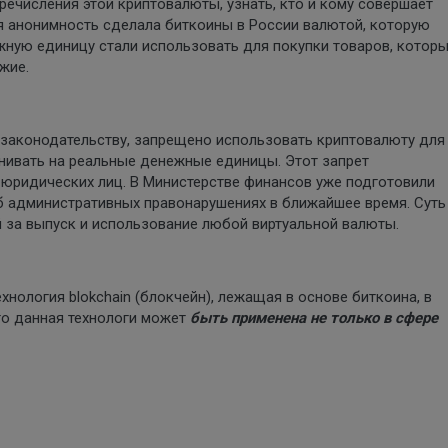
ечисления этой криптовалюты, узнать, кто и кому совершает
я анонимность сделала биткоины в России валютой, которую
ежную единицу стали использовать для покупки товаров, котор
жие.
 законодательству, запрещено использовать криптовалюту для
енивать на реальные денежные единицы. Этот запрет
а юридических лиц. В Министерстве финансов уже подготовили
б административных правонарушениях в ближайшее время. Суть
 за выпуск и использование любой виртуальной валюты.
хнология blokchain (блокчейн), лежащая в основе биткоина, в
что данная технологи может
быть применена не только в сфере