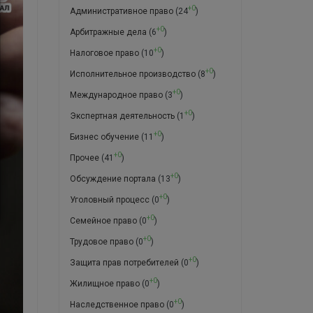
+0
Административное право
(24
)
+0
Арбитражные дела
(6
)
+0
Налоговое право
(10
)
+0
Исполнительное производство
(8
)
+0
Международное право
(3
)
+0
Экспертная деятельность
(1
)
+0
Бизнес обучение
(11
)
+0
Прочее
(41
)
+0
Обсуждение портала
(13
)
+0
Уголовный процесс
(0
)
+0
Семейное право
(0
)
+0
Трудовое право
(0
)
+0
Защита прав потребителей
(0
)
+0
Жилищное право
(0
)
+0
Наследственное право
(0
)