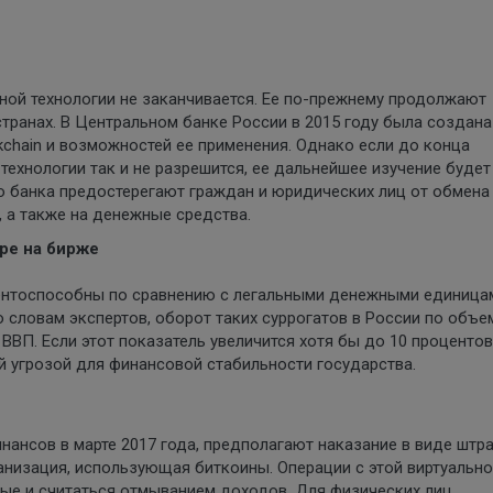
ной технологии не заканчивается. Ее по-прежнему продолжают
 странах. В Центральном банке России в 2015 году была создана
kchain и возможностей ее применения. Однако если до конца
технологии так и не разрешится, ее дальнейшее изучение будет
 банка предостерегают граждан и юридических лиц от обмена
, а также на денежные средства.
гре на бирже
ентоспособны по сравнению с легальными денежными единица
 словам экспертов, оборот таких суррогатов в России по объе
ВВП. Если этот показатель увеличится хотя бы до 10 процентов
 угрозой для финансовой стабильности государства.
нансов в марте 2017 года, предполагают наказание в виде штр
низация, использующая биткоины. Операции с этой виртуальн
ные и считаться отмыванием доходов. Для физических лиц