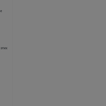
ые
 этих