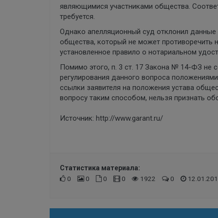
являющимися участниками общества. Соответ
требуется.
Однако апелляционный суд отклонил данные до
общества, который не может противоречить 
установленное правило о нотариальном удост
Помимо этого, п. 3 ст. 17 Закона № 14-ФЗ н
регулирования данного вопроса положениями 
ссылки заявителя на положения устава общес
вопросу таким способом, нельзя признать о
Источник:
http://www.garant.ru/
Статистика материала:
0
0
0
0
1922
0
12.01.201