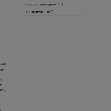
+0
Корпоративное право
(0
)
+0
Недвижимость
(0
)
 –
ния
ые
ак
п. 1
нты,
ва.
в