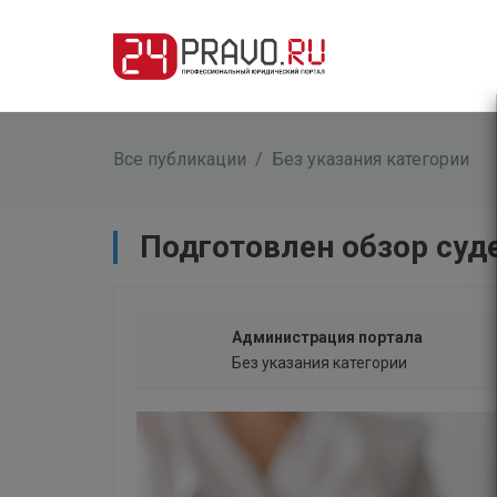
Все публикации
/
Без указания категории
​Подготовлен обзор су
Администрация портала
Без указания категории