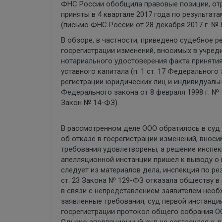
ФНС России обобщила правовые позиции, отр
приняты в 4 квартале 2017 года по результат
(письмо ФНС России от 28 декабря 2017 г. №
В обзоре, в частности, приведено судебное 
госрегистрации изменений, вносимых в учре
нотариального удостоверения факта приняти
уставного капитала (п. 1 ст. 17 Федерального
регистрации юридических лиц и индивидуальны
Федерального закона от 8 февраля 1998 г. №
Закон № 14-ФЗ).
В рассмотренном деле ООО обратилось в суд 
об отказе в госрегистрации изменений, внос
требования удовлетворены, а решение инспек
апелляционной инстанции пришел к выводу о 
следует из материалов дела, инспекция по рез
ст. 23 Закона № 129-ФЗ отказала обществу в
в связи с непредставлением заявителем необ
заявленные требования, суд первой инстанци
госрегистрации протокол общего собрания О
Однако апелляционный суд не согласился с 