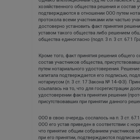
хозяйственного общества решения и состав у
подтверждаются в отношении ООО путем нота
протокола всеми участниками или частью уча
достоверно установить факт принятия решени
уставом такого общества либо решением общ
общества единогласно (подп. 3 п. 3 ст. 67.1 Г
Кроме того, факт принятия решения общего с
состав участников общества, присутствовав
путем нотариального удостоверения. Решение
капитала подтверждается его подписью, под
нотариусом (п. 3 ст. 17 Закона № 14-ФЗ). Пр
ссылалась на то, что для госрегистрации до
удостоверении факта принятия решения (прото
присутствовавших при принятии данного реше
ООО в свою очередь сослалось на п. 3 ст. 67
ООО его устав приведен в соответствии с норм
что принятие общим собранием участников о
при его принятии, подтверждаются подписан