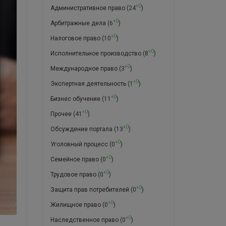
+0
Административное право
(24
)
+0
Арбитражные дела
(6
)
+0
Налоговое право
(10
)
+0
Исполнительное производство
(8
)
+0
Международное право
(3
)
+0
Экспертная деятельность
(1
)
+0
Бизнес обучение
(11
)
+0
Прочее
(41
)
+0
Обсуждение портала
(13
)
+0
Уголовный процесс
(0
)
+0
Семейное право
(0
)
+0
Трудовое право
(0
)
+0
Защита прав потребителей
(0
)
+0
Жилищное право
(0
)
+0
Наследственное право
(0
)