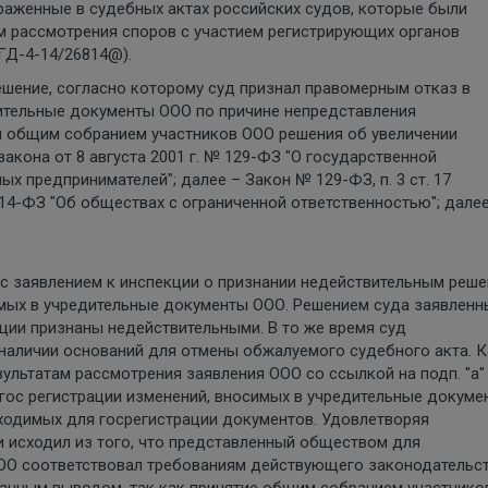
аженные в судебных актах российских судов, которые были
ам рассмотрения споров с участием регистрирующих органов
 ГД-4-14/26814@).
решение, согласно которому суд признал правомерным отказ в
дительные документы ООО по причине непредставления
я общим собранием участников ООО решения об увеличении
 закона от 8 августа 2001 г. № 129-ФЗ "О государственной
х предпринимателей"; далее – Закон № 129-ФЗ, п. 3 ст. 17
 14-ФЗ "Об обществах с ограниченной ответственностью"; далее
с заявлением к инспекции о признании недействительным реше
имых в учредительные документы ООО. Решением суда заявленн
ции признаны недействительными. В то же время суд
наличии оснований для отмены обжалуемого судебного акта. К
ультатам рассмотрения заявления ООО со ссылкой на подп. "а" 
 гос регистрации изменений, вносимых в учредительные докуме
ходимых для госрегистрации документов. Удовлетворяя
и исходил из того, что представленный обществом для
ОО соответствовал требованиям действующего законодательст
данным выводом, так как принятие общим собранием участнико