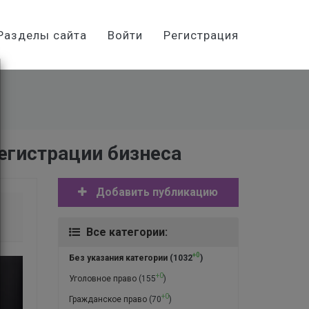
Разделы сайта
Войти
Регистрация
егистрации бизнеса
Добавить публикацию
Все категории:
+0
Без указания категории
(1032
)
+0
Уголовное право
(155
)
+0
Гражданское право
(70
)