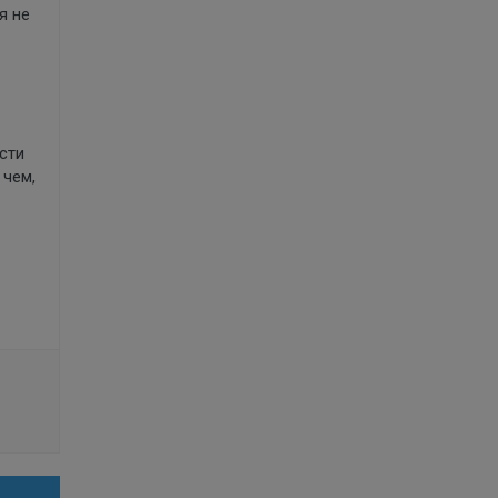
я не
сти
 чем,