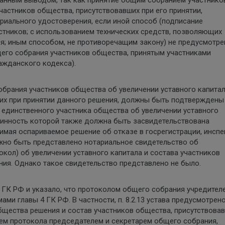
частников общества, присутствовавших при его принятии,
риального удостоверения, если иной способ (подписание
стников; с использованием технических средств, позволяющих
я; иным способом, не противоречащим закону) не предусмотре
его собрания участников общества, принятым участниками
ражданского кодекса).
обрания участников общества об увеличении уставного капитал
ших при принятии данного решения, должны быть подтверждены
 единственного участника общества об увеличении уставного
линность которой также должна быть засвидетельствована
инимая оспариваемое решение об отказе в госрегистрации, инсп
лжно быть представлено нотариальное свидетельство об
кол) об увеличении уставного капитала и состава участников
ния. Однако такое свидетельство представлено не было.
.1 ГК РФ и указало, что протоколом общего собрания учредител
ами главы 4 ГК РФ. В частности, п. 8.2.13 устава предусмотрено
бщества решения и состав участников общества, присутствова
ием протокола председателем и секретарем общего собрания,