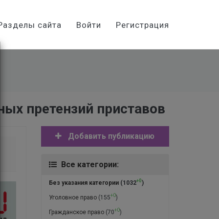
Разделы сайта
Войти
Регистрация
ных претензий приставов
Добавить публикацию
Все категории:
+0
Без указания категории
(1032
)
+0
Уголовное право
(155
)
+0
Гражданское право
(70
)