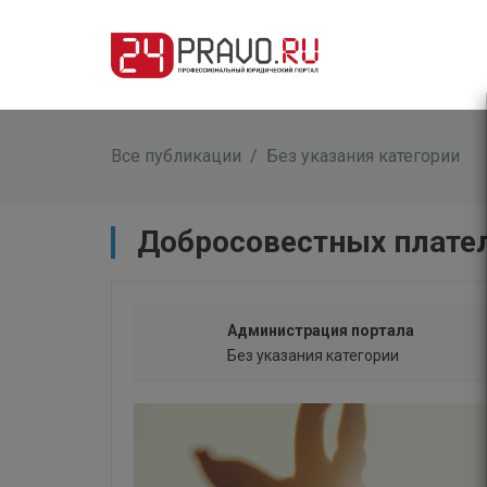
Все публикации
/
Без указания категории
​Добросовестных плате
Администрация портала
Без указания категории