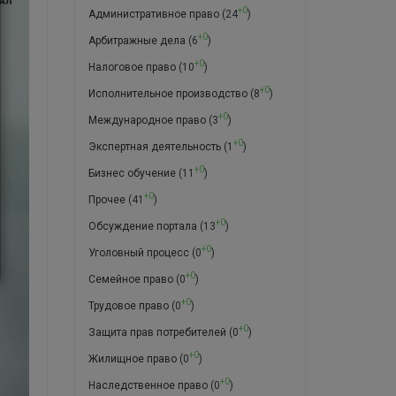
+0
Административное право
(24
)
+0
Арбитражные дела
(6
)
+0
Налоговое право
(10
)
+0
Исполнительное производство
(8
)
+0
Международное право
(3
)
+0
Экспертная деятельность
(1
)
+0
Бизнес обучение
(11
)
+0
Прочее
(41
)
+0
Обсуждение портала
(13
)
+0
Уголовный процесс
(0
)
+0
Семейное право
(0
)
+0
Трудовое право
(0
)
+0
Защита прав потребителей
(0
)
+0
Жилищное право
(0
)
+0
Наследственное право
(0
)