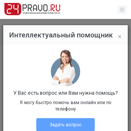
×
Интеллектуальный помощник
Все публикации
/
Без указания категории
ГИБДД прокомментировала
положения нового регламента по
надзору за дорожным движением
У Вас есть вопрос или Вам нужна помощь?
Я могу быстро помочь вам онлайн или по
телефону
Администрация портала
Задать вопрос
Без указания категории