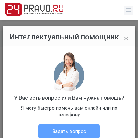
×
Интеллектуальный помощник
Все публикации
/
Без указания категории
Когда инспектор ДПС может
остановить вашу машину в 2017 году
У Вас есть вопрос или Вам нужна помощь?
Я могу быстро помочь вам онлайн или по
телефону
Администрация портала
Без указания категории
Задать вопрос