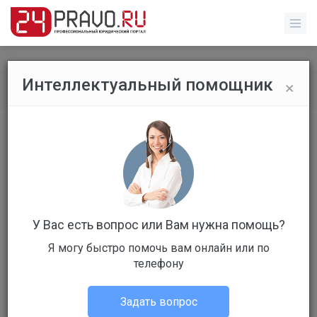
×
Интеллектуальный помощник
Все публикации
/
Без указания категории
Участия молодежи в митингах. Да
или нет?
У Вас есть вопрос или Вам нужна помощь?
Я могу быстро помочь вам онлайн или по
телефону
Администрация портала
Без указания категории
Задать вопрос