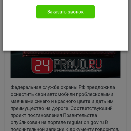
Заказать звонок
Федеральная служба охраны РФ предложила
оснастить свои автомобили проблесковыми
маячками синего и красного цвета и дать им
преимущество на дороге. Соответствующий
проект постановления Правительства
опубликован на портале regulation.gov.ru.В
пояснительной записке к документу говорится,