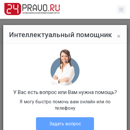
×
Интеллектуальный помощник
Все публикации
/
Без указания категории
ФСО попросила преимущество на
дороге
У Вас есть вопрос или Вам нужна помощь?
Я могу быстро помочь вам онлайн или по
телефону
Администрация портала
Без указания категории
Задать вопрос