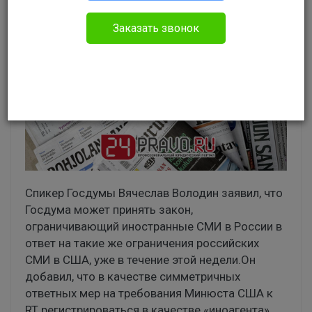
Заказать звонок
Спикер Госдумы Вячеслав Володин заявил, что
Госдума может принять закон,
ограничивающий иностранные СМИ в России в
ответ на такие же ограничения российских
СМИ в США, уже в течение этой недели.Он
добавил, что в качестве симметричных
ответных мер на требования Минюста США к
RT регистрироваться в качестве «иноагента»