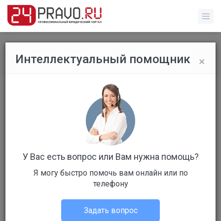
×
Интеллектуальный помощник
Все публикации
/
Без указания категории
Ограничивающий иностранные СМИ
закон будет принят на этой неделе
У Вас есть вопрос или Вам нужна помощь?
Я могу быстро помочь вам онлайн или по
телефону
Администрация портала
Без указания категории
Задать вопрос