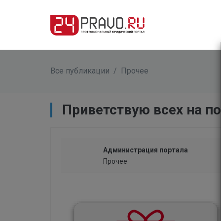
Все публикации
/
Прочее
Приветствую всех на по
Администрация портала
Прочее