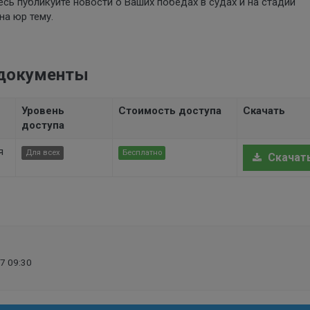
есь публикуйте новости о Ваших победах в судах и на стадии
на юр тему.
 документы
Уровень
Стоимость доступа
Скачать
доступа
я
Для всех
Бесплатно
Скачат
7 09:30