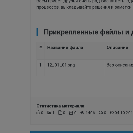
Всем привет друзья очень рад Вас видеть. Зд
процессов, выкладывайте решения и заметки 
Прикрепленные файлы и
#
Название файла
Описание
1
12_01_01.png
без описани
Статистика материала:
0
1
0
0
1406
0
04.10.201