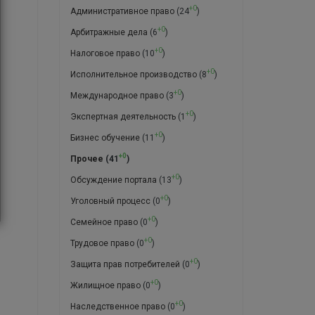
+0
Административное право
(24
)
+0
Арбитражные дела
(6
)
+0
Налоговое право
(10
)
+0
Исполнительное производство
(8
)
+0
Международное право
(3
)
+0
Экспертная деятельность
(1
)
+0
Бизнес обучение
(11
)
+0
Прочее
(41
)
+0
Обсуждение портала
(13
)
+0
Уголовный процесс
(0
)
+0
Семейное право
(0
)
+0
Трудовое право
(0
)
+0
Защита прав потребителей
(0
)
+0
Жилищное право
(0
)
+0
Наследственное право
(0
)