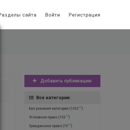
Разделы сайта
Войти
Регистрация
Добавить публикацию
Все категории:
+0
Без указания категории
(1032
)
+0
Уголовное право
(155
)
+0
Гражданское право
(70
)