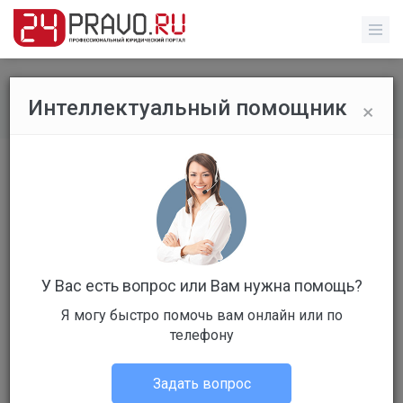
×
Интеллектуальный помощник
Все публикации
/
Прочее
3 декабря в России отмечается
День Неизвестного Солдата
У Вас есть вопрос или Вам нужна помощь?
Я могу быстро помочь вам онлайн или по
телефону
Шабаева Ольга Алексеевна
Прочее
Задать вопрос