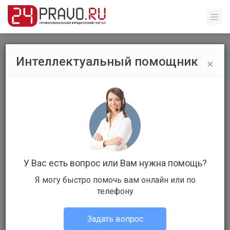
×
Интеллектуальный помощник
Все публикации
/
Без указания категории
​Новогодние каникулы 2017-2018:
как отдыхаем?
У Вас есть вопрос или Вам нужна помощь?
Я могу быстро помочь вам онлайн или по
телефону
Администрация портала
Без указания категории
Задать вопрос