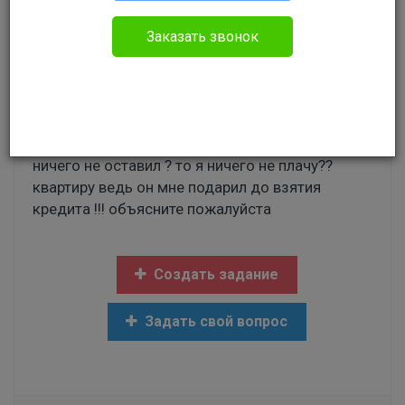
Налоговое право
Заказать звонок
здравствуйте!такой вопрос если отец
подпишет на меня дарственную квартиры,
получается к ней он отношения не имеет уже ?
и если уже после дарственной он взял кредит ,
умер, оплачивать его должна я ,но если он мне
ничего не оставил ? то я ничего не плачу??
квартиру ведь он мне подарил до взятия
кредита !!! объясните пожалуйста
Создать задание
Задать свой вопрос