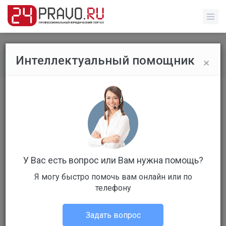
×
Интеллектуальный помощник
Все вопросы
/
Налоговое право
долги после смерти отца
Бесплатный
Вопрос уже решен
Ответов: 1
У Вас есть вопрос или Вам нужна помощь?
Я могу быстро помочь вам онлайн или по
телефону
Задать вопрос
julia