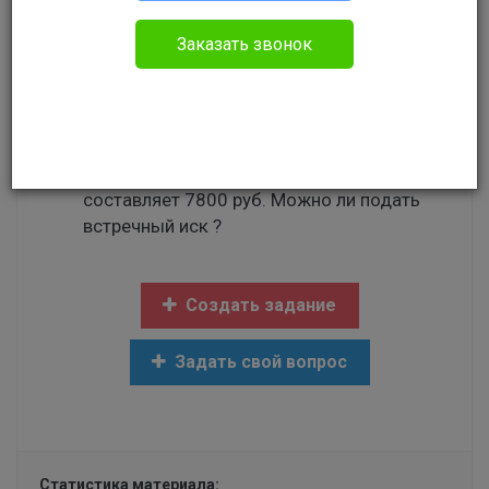
Без указания категории
Заказать звонок
Здравствуйте. Пришло письмо с суда.
Судебный приказ о неуплате жкх, меня
сократили не по моей вине с работы.
Стоял на учете в службе занятости 1 год.
Сейчас устроился на работу. Зарплата
составляет 7800 руб. Можно ли подать
встречный иск ?
Создать задание
Задать свой вопрос
Статистика материала: