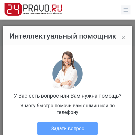
×
Интеллектуальный помощник
Все вопросы
/
Без указания категории
По жкх
Бесплатный
Вопрос уже решен
Ответов: 2
У Вас есть вопрос или Вам нужна помощь?
Я могу быстро помочь вам онлайн или по
телефону
Задать вопрос
Эдуард