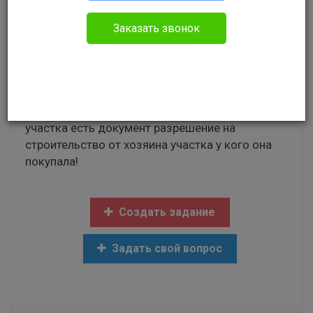
Прочее
Заказать звонок
Добрый день! Есть вопрос: приобрела
земельный участок ( по решению суда,
мировое соглашение в счет погашения долга)
нужно ли мне делать разрешение на
строительство если у предыдущего хозяина
участка есть документ разрешение на
строительство от хозяина участка у кого она
покупала!
Создать задание
Задать свой вопрос