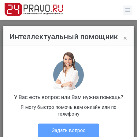
×
Интеллектуальный помощник
Все вопросы
/
Прочее
разрешение на строительство
Бесплатный
Вопрос уже решен
Ответов: 3
У Вас есть вопрос или Вам нужна помощь?
Я могу быстро помочь вам онлайн или по
телефону
Задать вопрос
алла