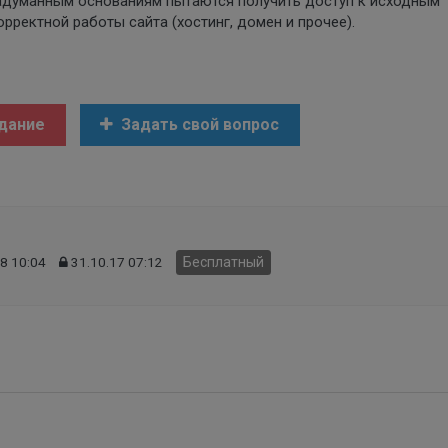
надуманным основаниям пытаются получить доступ к исходным
ректной работы сайта (хостинг, домен и прочее).
дание
Задать свой вопрос
8 10:04
31.10.17 07:12
Бесплатный