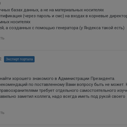
0
чных базах данных, а не на материальных носителях
нтификация (через пароль и смс) на входах в корневые директо
ёмных носителях
ей, а созданных с помощью генератора (у Яндекса такой есть)
ть
2
Эксперт портала
 найти хорошего знакомого в Администрации Президента.
 рекомендаций по поставленному Вами вопросу быть не может.
правоохранителями требует отдельного самостоятельного изуч
авильно заметил коллега, надо всегда иметь под рукой своего
ть