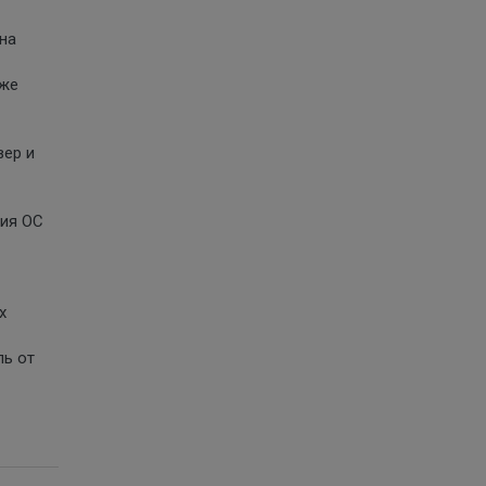
на
 же
вер и
сия ОС
х
ль от