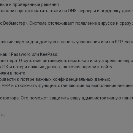
овые и проверенные решения.
позволит предотвратить атаки на DNS-серверы и подделку доме
с.Вебмастер». Система отслеживает появление вирусов и сразу
азные пароли для доступа в панель управления или на FTP-сер
 как 1Password или KeePass.
пьютера. Отсутствие антивируса, пиратская или устаревшая вер
 ПК и потери важных данных, включая пароли к сайту.
ылки в почте
привести к потере важных конфиденциальных данных.
 PHP и отключать функции, отвечающие за выполнение внешни
истратора. Это поможет защитить вашу административную пане
ть