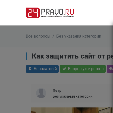
Все вопросы
/
Без указания категории
Как защитить сайт от р
Бесплатный
Вопрос уже решен
Петр
Без указания категории