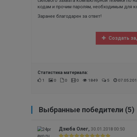
силового захвата компьютерной техники по 
кодам и прочим паролям, необходимым для кор
Заранее благодарен за ответ!
Создать за
Статистика материала:
1
0
0
0
1849
5
07.05.201
Выбранные победители (5)
Дзюба Олег
,
30.01.2018 00:50