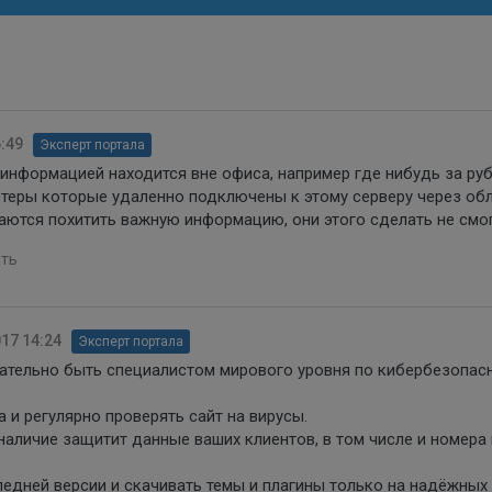
6:49
Эксперт портала
 информацией находится вне офиса, например где нибудь за ру
теры которые удаленно подключены к этому серверу через обл
ются похитить важную информацию, они этого сделать не смог
ть
017 14:24
Эксперт портала
ательно быть специалистом мирового уровня по кибербезопасн
а и регулярно проверять сайт на вирусы.
наличие защитит данные ваших клиентов, в том числе и номера 
ледней версии и скачивать темы и плагины только на надёжных