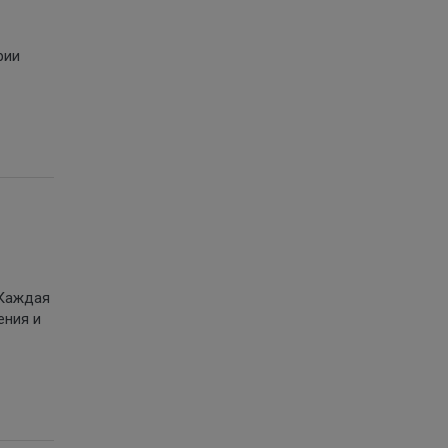
рии
 Каждая
ения и