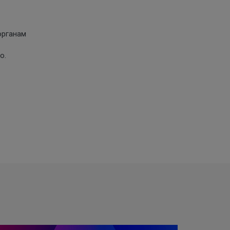
органам
о.