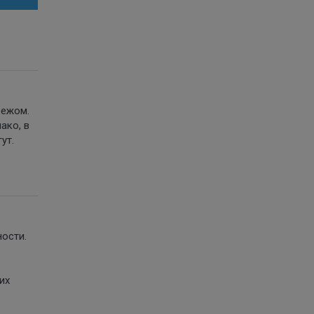
бежом.
ако, в
ут.
ости.
их