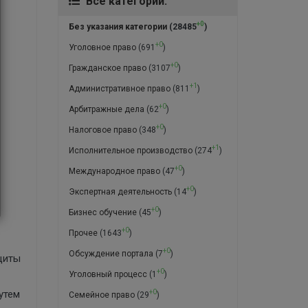
Все категории:
+0
Без указания категории
(28485
)
+0
Уголовное право
(691
)
+0
Гражданское право
(3107
)
+1
Административное право
(811
)
+0
Арбитражные дела
(62
)
+0
Налоговое право
(348
)
+1
Исполнительное производство
(274
)
+0
Международное право
(47
)
+0
Экспертная деятельность
(14
)
+0
Бизнес обучение
(45
)
+0
Прочее
(1643
)
+0
Обсуждение портала
(7
)
щиты
+0
Уголовный процесс
(1
)
утем
+0
Семейное право
(29
)