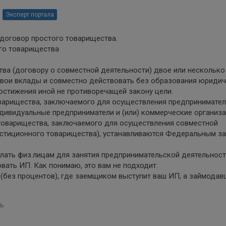
Эксперт портала
договор простого товарищества.
ого товарищества
тва (договору о совместной деятельности) двое или несколько
свои вклады и совместно действовать без образования юриди
остижения иной не противоречащей закону цели.
оварищества, заключаемого для осуществления предпринимате
ндивидуальные предприниматели и (или) коммерческие организа
 товарищества, заключаемого для осуществления совместной
естиционного товарищества), устанавливаются Федеральным з
делать физ.лицам для занятия предпринимательской деятельнос
вать ИП. Как понимаю, это вам не подходит.
(без процентов), где заемщиком выступит ваш ИП, а займодав
ь