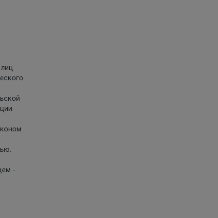
 лиц
ческого
льской
ции.
аконом
тью.
цем -