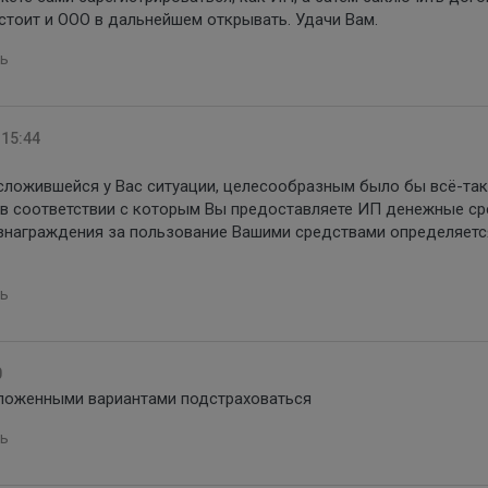
 стоит и ООО в дальнейшем открывать. Удачи Вам.
ь
 15:44
 сложившейся у Вас ситуации, целесообразным было бы всё-та
 в соответствии с которым Вы предоставляете ИП денежные с
ознаграждения за пользование Вашими средствами определяетс
ь
0
ложенными вариантами подстраховаться
ь