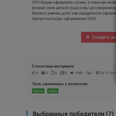
ООО будем оформлять позже, а пока как можн
вложил свои деньги сюда и мы договорились(
бизнесе равная доля. как юридически оформи
причастность(до оформления ООО)
Создать за
Статистика материала:
0
0
0
0
1049
7
13.11.201
Теги, связанные с вопросом:
бизнес
права
Выбранные победители (7)