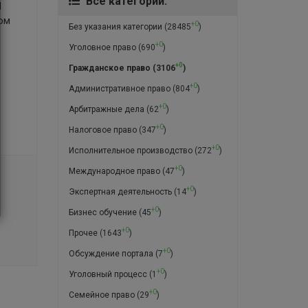
Все категории:
Я
ом
+0
Без указания категории
(28485
)
+0
Уголовное право
(690
)
+0
Гражданское право
(3106
)
+0
Административное право
(804
)
+0
Арбитражные дела
(62
)
+0
Налоговое право
(347
)
+0
Исполнительное производство
(272
)
+0
Международное право
(47
)
+0
Экспертная деятельность
(14
)
+0
Бизнес обучение
(45
)
+0
Прочее
(1643
)
+0
Обсуждение портала
(7
)
+0
Уголовный процесс
(1
)
+0
Семейное право
(29
)