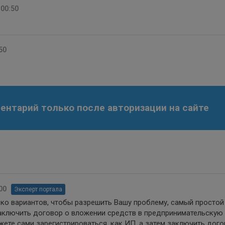
 00:50
50
нтарий только после авторизации на сайте
00
Эксперт портала
ько вариантов, чтобы разрешить Вашу проблему, самый простой
заключить договор о вложении средств в предпринимательскую
жете сами зарегистрироваться, как ИП, а затем заключить дого