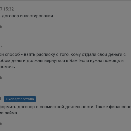
7 15:32
 договор инвестирования.
ь
31
й способ - взять расписку с того, кому отдали свои деньги с
собом деньги должны вернуться к Вам. Если нужна помощь в
 помочь
ь
1
Эксперт портала
оформить договор о совместной деятельности. Также финансов
и займа.
ь