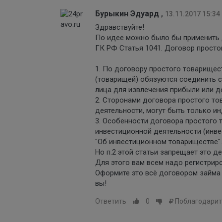
Бурыкин Эдуард
,
13.11.2017 15:34
Здравствуйте!
По идее можно было бы применить 
ГК РФ Статья 1041. Договор прост
1. По договору простого товарищес
(товарищей) обязуются соединить 
лица для извлечения прибыли или д
2. Сторонами договора простого т
деятельности, могут быть только и
3. Особенности договора простого
инвестиционной деятельности (инв
"Об инвестиционном товариществе".
Но п.2 этой статьи запрещает это 
Для этого вам всем надо регистриро
Оформите это всё договором займа 
вы!
Ответить
0
Поблагодарит