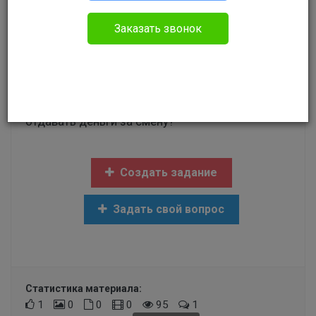
Без указания категории
Заказать звонок
Здравствуйте. Работала по графику 2/2! Со
сменщицой договорились отработать 4/4. Она
отработала, а я в последний день ушла на
больничный с ребенком, должна ли я ей
отдавать деньги за смену?
Создать задание
Задать свой вопрос
Статистика материала:
1
0
0
0
95
1