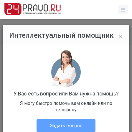
×
Интеллектуальный помощник
Все вопросы
/
Без указания категории
Здравствуйте. Работала по графику
2/2! Со сменщицой договорились
отработать 4/4. ..
Бесплатный
Ответов: 1
У Вас есть вопрос или Вам нужна помощь?
Я могу быстро помочь вам онлайн или по
телефону
Задать вопрос
Elena