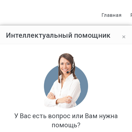
Главная
×
Интеллектуальный помощник
делать?
Ответов: 31
У Вас есть вопрос или Вам нужна
помощь?
е делать!!!На меня подал МФО в мировой суд ....после чего я