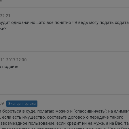
 22:21
удит однозначно....это все понятно ! Я ведь могу подать ходат
ки?
.11.2017 22:30
о подайте
09
Эксперт портала
 бороться в суде, полагаю можно и "спассивничать": на алиме
 если есть имущество, составьте договор о передаче такого
звозмездное пользование. если кредит ни на муже, а на Вас, та