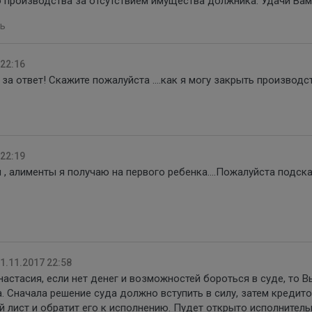
о производства за отсутствием имущества должника. Удачи Вам
ь
 22:16
а ответ! Скажите пожалуйста ....как я могу закрыть производс
 22:19
, алименты я получаю на первого ребенка....Пожалуйста подск
1.11.2017 22:58
Анастасия, если нет денег и возможностей бороться в суде, то В
а. Сначала решение суда должно вступить в силу, затем кредит
й лист и обратит его к исполнению. Пудет открыто исполнител