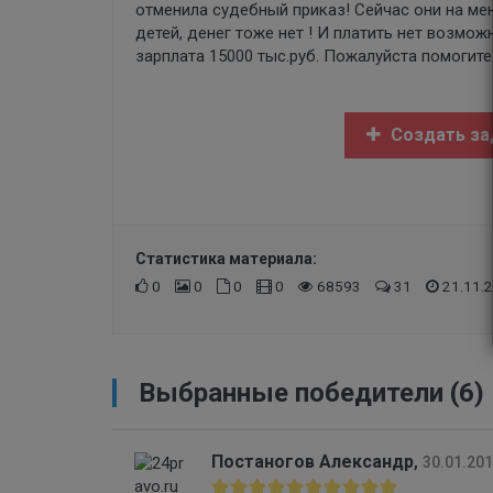
отменила судебный приказ! Сейчас они на мен
детей, денег тоже нет ! И платить нет возмож
зарплата 15000 тыс.руб. Пожалуйста помогите !
Создать за
Статистика материала:
0
0
0
0
68593
31
21.11.2
Выбранные победители (6)
Постаногов Александр
,
30.01.201