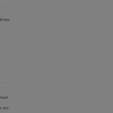
айство
нтные
к это