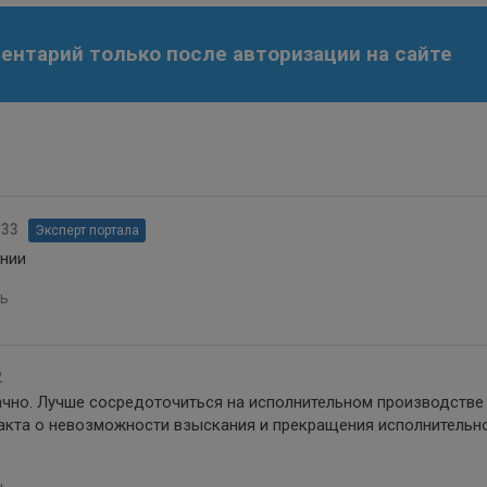
нтарий только после авторизации на сайте
:33
Эксперт портала
ении
ь
2
ачно. Лучше сосредоточиться на исполнительном производстве
 акта о невозможности взыскания и прекращения исполнительн
ь