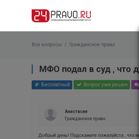
Все вопросы
/
Гражданское право
МФО подал в суд , что 
Бесплатный
Вопрос уже решен
Анастасия
Гражданское право
Добрый день! Подскажите пожалуйста , что мн