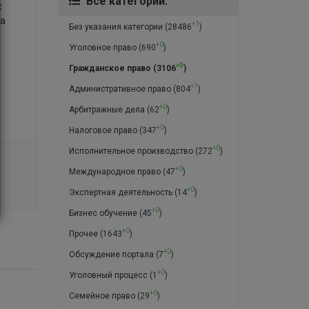
Все категории:
х
жа
+1
Без указания категории
(28486
)
+0
Уголовное право
(690
)
+0
Гражданское право
(3106
)
+1
Административное право
(804
)
+0
Арбитражные дела
(62
)
+0
Налоговое право
(347
)
+0
Исполнительное производство
(272
)
+0
Международное право
(47
)
+0
Экспертная деятельность
(14
)
+0
Бизнес обучение
(45
)
+0
Прочее
(1643
)
+0
Обсуждение портала
(7
)
+0
Уголовный процесс
(1
)
+0
Семейное право
(29
)