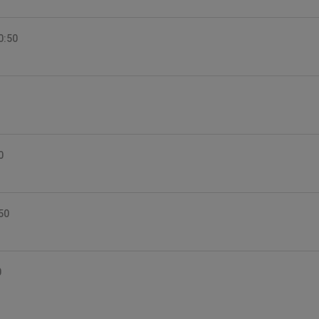
0:50
0
50
0