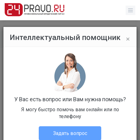
×
Интеллектуальный помощник
Все вопросы
/
Исполнительное производство
Долг по коммуналке
Бесплатный
Вопрос уже решен
Ответов: 3
У Вас есть вопрос или Вам нужна помощь?
Я могу быстро помочь вам онлайн или по
телефону
Задать вопрос
Анна