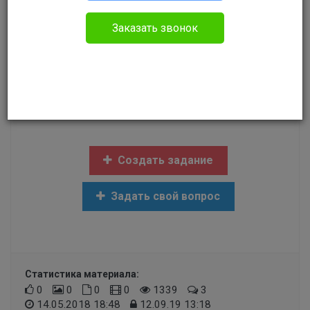
Исполнительное производство
Заказать звонок
Здравствуйте. Приставы списали долг по
коммуналке.В квартире была прописана 8 лет
назад. Временная прописка у подруги.С 2010
выписалась и проживаю по другому адресу. О
суде даже не знала.Что теперь делать?
Создать задание
Задать свой вопрос
Статистика материала:
0
0
0
0
1339
3
14.05.2018 18:48
12.09.19 13:18