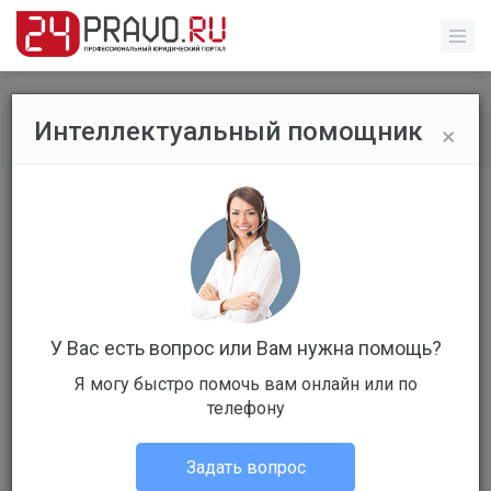
×
Интеллектуальный помощник
Обычные пользователи
/
Профиль пользователя
У Вас есть вопрос или Вам нужна помощь?
Я могу быстро помочь вам онлайн или по
Клиент
телефону
Не в сети
Задать вопрос