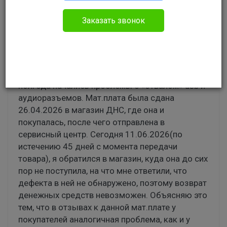
Пользователь # 86317
Заказать звонок
Без указания категории
Вопрос по гарантии и возврату.
Куплена материнская плата 19.11.2025, спустя
полгода начались проблемы с «отвалом» usb и
аудиоразъемов. Мат.плата была сдана
26.04.2026 в магазин ДНС, где она и
покупалась, после чего отправлена в
сервисный центр. Сегодня 11.06.2026(по
истечению 45 дней с момента передачи
товара), я обратился в магазин, куда она до сих
пор не поступила, на что мне ответили, что
дефекта в ней не обнаружено, поэтому возврат
денежных средств невозможен. Объясняю это
тем, что в отзывах к данной мат.плате у
покупателей аналогичная проблема, как и у