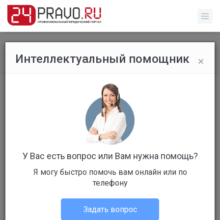
×
Интеллектуальный помощник
Все вопросы
/
Без указания категории
Вопрос по гарантии и
возврату.Куплена материнская
плата 19.11.2025, спустя полго ..
Стоимость: 900 руб
Вопрос уже решен
У Вас есть вопрос или Вам нужна помощь?
Я могу быстро помочь вам онлайн или по
Ответов: 6
телефону
Задать вопрос