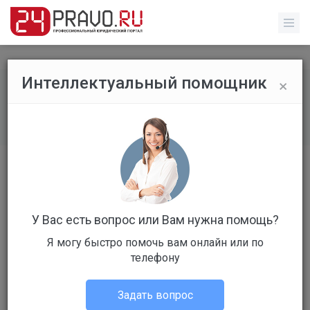
×
Интеллектуальный помощник
Форум
/
Уголовное право
/
НЕЗАКОННЫЙ ВЫВОД КАПИТАЛА ЗА РУБЕЖ (СТ.193
УК РФ) (стр. 1)
Чтобы ответить, Вам необходимо
У Вас есть вопрос или Вам нужна помощь?
авторизоваться!
Я могу быстро помочь вам онлайн или по
телефону
Подписаться
Ответов в теме:
6
Задать вопрос