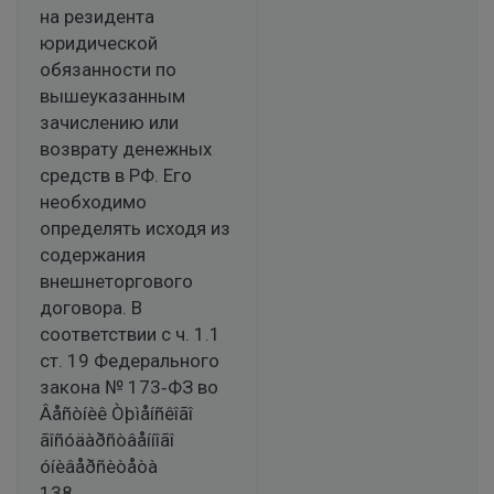
на резидента
юридической
обязанности по
вышеуказанным
зачислению или
возврату денежных
средств в РФ. Его
необходимо
определять исходя из
содержания
внешнеторгового
договора. В
соответствии с ч. 1.1
ст. 19 Федерального
закона № 173‑ФЗ во
Âåñòíèê Òþìåíñêîãî
ãîñóäàðñòâåííîãî
óíèâåðñèòåòà
138