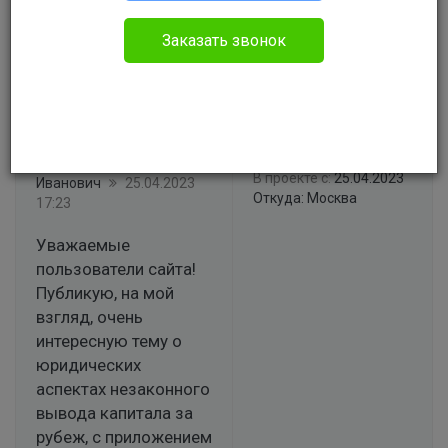
#470
Незаконный вывод
Заказать звонок
капитала за рубеж,
ответственность.
НЕЗАКОННЫЙ ВЫВОД
КАПИТАЛА ЗА РУБЕЖ
Тарасенко Алексей
(СТ.193 УК РФ)
Сообщений:
6
Тарасенко Алексей
В проекте с:
25.04.2023
Иванович
25.04.2023
Откуда: Москва
17:23
Уважаемые
пользователи сайта!
Публикую, на мой
взгляд, очень
интересную тему о
юридических
аспектах незаконного
вывода капитала за
рубеж, с приложением