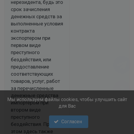
нерезидента, будь это
срок зачисления
денежных средств за
выполненные условия
контракта
экспортером при
первом виде
преступного
бездействия, или
предоставление
соответствующих
товаров, услуг, работ
за перечисленные
денежные средства
Мы используем файлы cookies, чтобы улучшить сайт
импортером при
для Вас
втором виде
преступного
Согласен
бездействия. При
этом здесь также