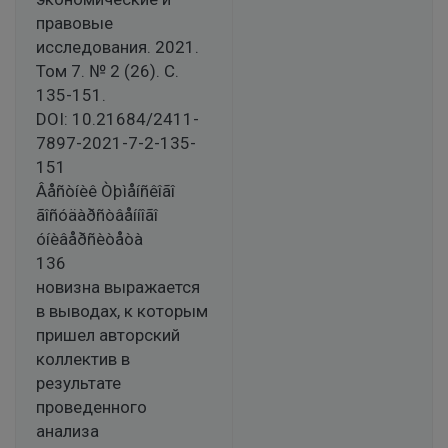
правовые
исследования. 2021.
Том 7. № 2 (26). С.
135-151.
DOI: 10.21684/2411-
7897-2021-7-2-135-
151
Âåñòíèê Òþìåíñêîãî
ãîñóäàðñòâåííîãî
óíèâåðñèòåòà
136
новизна выражается
в выводах, к которым
пришел авторский
коллектив в
результате
проведенного
анализа