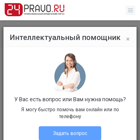
×
Интеллектуальный помощник
Все публикации
/
Без указания категории
​Привлекать компании к уголовной
ответственности за ложную
регистрацию мигрантов в нежилых
помещения предложили в Госдуме.
У Вас есть вопрос или Вам нужна помощь?
Я могу быстро помочь вам онлайн или по
телефону
Задать вопрос
Администрация портала